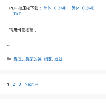
档压缩下载：
简体 0.3MB
繁体 0.2MB
PDF
TXT
请用滑鼠指著，
…
Categories
得胜、得荣的神
,
纲要
,
造就
Page
Page
Page
1
2
3
Next
→