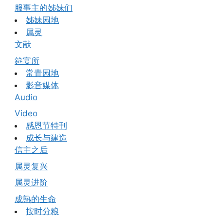
服事主的姊妹们
姊妹园地
属灵
文献
筵宴所
常青园地
影音媒体
Audio
Video
感恩节特刊
成长与建造
信主之后
属灵复兴
属灵进阶
成熟的生命
按时分粮