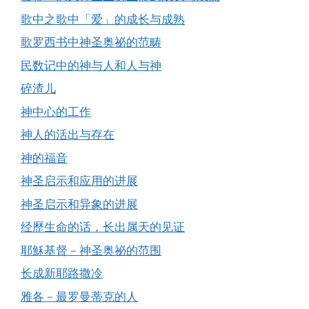
歌中之歌中「爱」的成长与成熟
歌罗西书中神圣奥祕的范畴
民数记中的神与人和人与神
碎渣儿
神中心的工作
神人的活出与存在
神的福音
神圣启示和应用的进展
神圣启示和异象的进展
经歷生命的话，长出属天的见证
耶穌基督－神圣奥祕的范围
长成新耶路撒冷
雅各－最罗曼蒂克的人