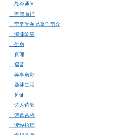
教会通问
有感而抒
李常受弟兄著作简介
深渊响应
生命
真理
福音
美事剪影
圣徒生活
见证
诗人诗歌
诗歌赏析
读经拾穗