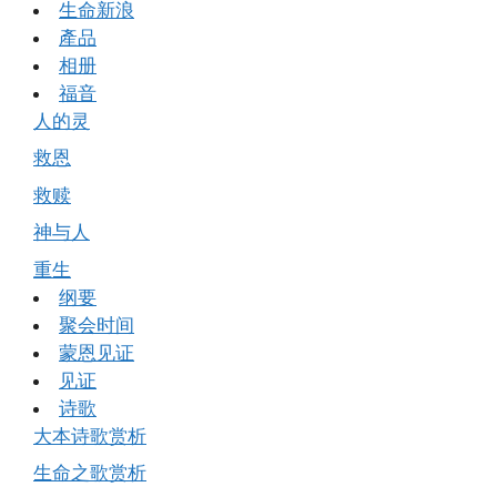
生命新浪
產品
相册
福音
人的灵
救恩
救赎
神与人
重生
纲要
聚会时间
蒙恩见证
见证
诗歌
大本诗歌赏析
生命之歌赏析