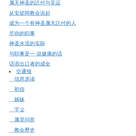
属天神圣的託付与见证
从安提阿教会说起
成为一个有神圣属天託付的人
尽你的职事
神圣水流的实际
与职事是一 说健康的话
话语出口者的成全
交通报
信息选读
初信
姊妹
字义
属灵问答
教会歷史