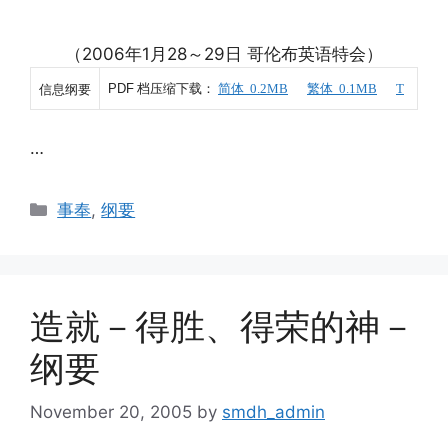
（2006年1月28～29日 哥伦布英语特会）
PDF
档压缩下载：
简体 0.2MB
繁体 0.1MB
T
信息纲要
…
Categories
事奉
,
纲要
造就－得胜、得荣的神－
纲要
November 20, 2005
by
smdh_admin