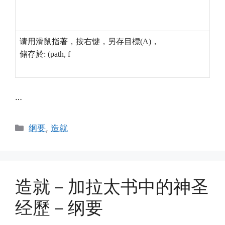
请用滑鼠指著，按右键，另存目標(A)，
储存於: (path, f
…
Categories
纲要
,
造就
造就－加拉太书中的神圣
经歷－纲要