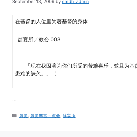
September 13, 2009
by
smdh_admin
在基督的人位里为著基督的身体
筵宴所／教会 003
「现在我因著为你们所受的苦难喜乐，並且为基督
患难的缺欠。」（
…
Categories
属灵
,
属灵丰富－教会
,
筵宴所