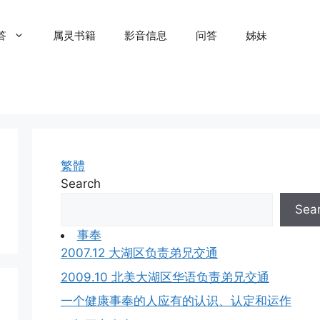
答
属灵书籍
影音信息
问答
姊妹
繁體
Search
Sea
事奉
2007.12 大湖区负责弟兄交通
2009.10 北美大湖区华语负责弟兄交通
一个健康事奉的人应有的认识、认定和运作