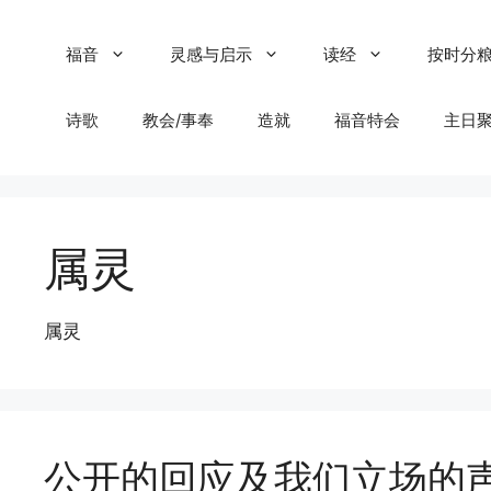
Skip
to
福音
灵感与启示
读经
按时分
content
诗歌
教会/事奉
造就
福音特会
主日
属灵
属灵
公开的回应及我们立场的