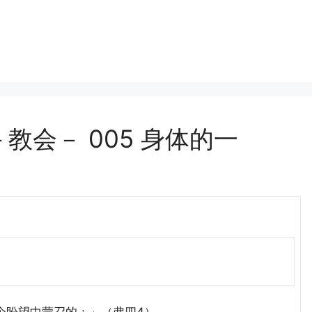
会－ 005 身体的一
盼望中蒙召的；」（弗四4）