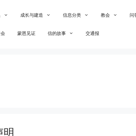
粮
成长与建造
信息分类
教会
问
聚会
蒙恩见证
信的故事
交通报
声明