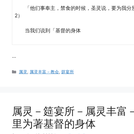
「他们事奉主，禁食的时候，圣灵说，要为我分別
2）
当我们说到「基督的身体
…
Categories
属灵
,
属灵丰富－教会
,
筵宴所
属灵－筵宴所－属灵丰富－
里为著基督的身体