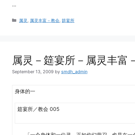
…
Categories
属灵
,
属灵丰富－教会
,
筵宴所
属灵－筵宴所－属灵丰富－教
September 13, 2009
by
smdh_admin
身体的一
筵宴所／教会 005
「一个身体和一位灵，正如你们蒙召，也是在一个