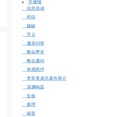
交通报
信息选读
初信
姊妹
字义
属灵问答
教会歷史
教会通问
有感而抒
李常受弟兄著作简介
深渊响应
生命
真理
福音