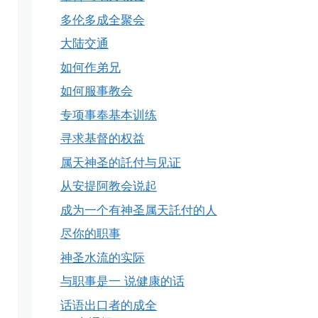
多伦多成全聚会
大陆交通
如何作弟兄
如何服事教会
专项事奉基本训练
寻求基督的权益
属天神圣的託付与见证
从安提阿教会说起
成为一个有神圣属天託付的人
尽你的职事
神圣水流的实际
与职事是一 说健康的话
话语出口者的成全