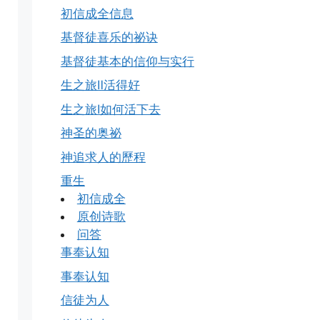
初信成全信息
基督徒喜乐的祕诀
基督徒基本的信仰与实行
生之旅Ⅱ活得好
生之旅Ⅰ如何活下去
神圣的奥祕
神追求人的歷程
重生
初信成全
原创诗歌
问答
事奉认知
事奉认知
信徒为人