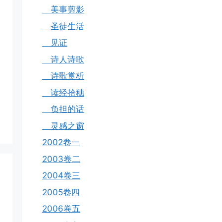
美事剪影
圣徒生活
见证
诗人诗歌
诗歌赏析
读经拾穗
负担的话
灵感之窗
2002卷一
2003卷二
2004卷三
2005卷四
2006卷五