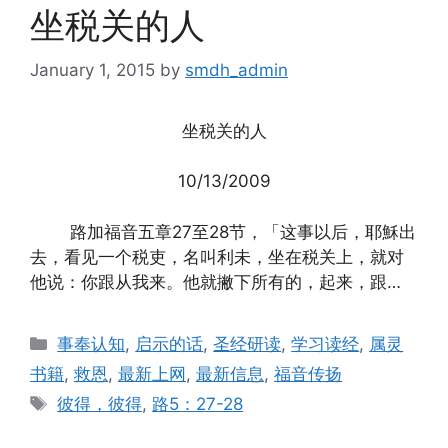
坐税关的人
January 1, 2015
by
smdh_admin
坐税关的人
10/13/2009
路加福音五章27至28节，「这事以后，耶穌出
去，看见一个税吏，名叫利未，坐在税关上，就对
他说：你跟从我来。他就撇下所有的，起来，跟…
Categories
事奉认知
,
启示的话
,
圣经研读
,
学习读经
,
属灵
书籍
,
救恩
,
最新上网
,
最新信息
,
福音传扬
Tags
彼得，彼得
,
路5：27-28