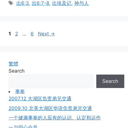
Tags
出6:3
,
出6:7-8
,
出埃及记
,
神与人
Page
Page
Page
1
2
…
6
Next
→
繁體
Search
Search
事奉
2007.12 大湖区负责弟兄交通
2009.10 北美大湖区华语负责弟兄交通
一个健康事奉的人应有的认识、认定和运作
一与同心合意