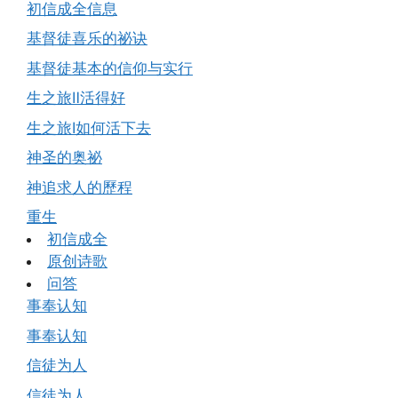
初信成全信息
基督徒喜乐的祕诀
基督徒基本的信仰与实行
生之旅Ⅱ活得好
生之旅Ⅰ如何活下去
神圣的奥祕
神追求人的歷程
重生
初信成全
原创诗歌
问答
事奉认知
事奉认知
信徒为人
信徒为人