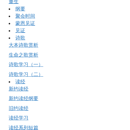
重生
纲要
聚会时间
蒙恩见证
见证
诗歌
大本诗歌赏析
生命之歌赏析
诗歌学习（一）
诗歌学习（二）
读经
新约读经
新约读经纲要
旧约读经
读经学习
读经系列短篇