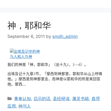
神，耶和华
September 6, 2011
by
smdh_admin
1
，
3 ~ 6
我们的神是「神，耶和华」（出十九
）。
出埃及记十九章
3
节，「
摩西到神那里，耶和华从山上呼唤
他。
」摩西是到神那里去，而神是以耶和华的所是来回答
…
他。摩西
Categories
事奉认知
,
启示的话
,
圣经研读
,
属灵书籍
,
真理
应用
,
神与人