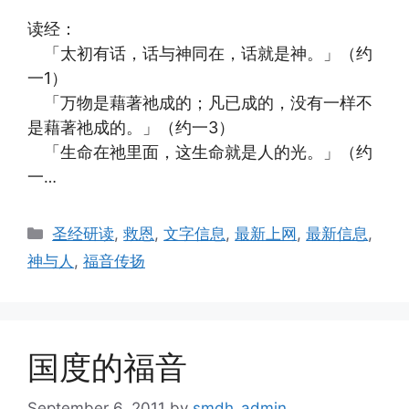
读经：
「太初有话，话与神同在，话就是神。」（约
一1）
「万物是藉著祂成的；凡已成的，没有一样不
是藉著祂成的。」（约一3）
「生命在祂里面，这生命就是人的光。」（约
一
…
Categories
圣经研读
,
救恩
,
文字信息
,
最新上网
,
最新信息
,
神与人
,
福音传扬
国度的福音
September 6, 2011
by
smdh_admin