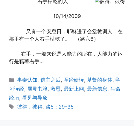
右手枯乾的人
10/14/2009
「又有一个安息日，耶穌进了会堂教训人，在
那里有一个人右手枯乾了。」（路六6）
右手，一般来说是人能力的所在，人能力的运
行是藉著右手…
Categories
事奉认知
,
信主之后
,
圣经研读
,
基督的身体
,
学
习读经
,
属灵书籍
,
救恩
,
最新上网
,
最新信息
,
生命
经历
,
看见与异象
Tags
彼得，彼得
,
路5：29-35