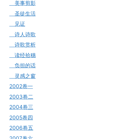
美事剪影
圣徒生活
见证
诗人诗歌
诗歌赏析
读经拾穗
负担的话
灵感之窗
2002卷一
2003卷二
2004卷三
2005卷四
2006卷五
2007卷六