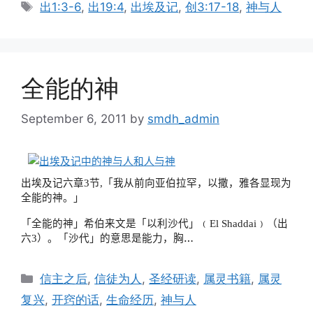
Tags
出1:3-6
,
出19:4
,
出埃及记
,
创3:17-18
,
神与人
全能的神
September 6, 2011
by
smdh_admin
出埃及记六章
3
节
,
「
我从前向亚伯拉罕，以撒，雅各显现为
全能的神。
」
El Shaddai
「全能的神」希伯来文是「以利沙代」﹙
﹚
（
出
…
3
六
）
。「沙代」的意思是能力，胸
Categories
信主之后
,
信徒为人
,
圣经研读
,
属灵书籍
,
属灵
复兴
,
开窍的话
,
生命经历
,
神与人