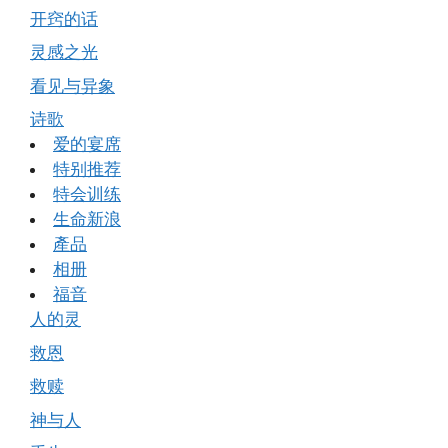
开窍的话
灵感之光
看见与异象
诗歌
爱的宴席
特别推荐
特会训练
生命新浪
產品
相册
福音
人的灵
救恩
救赎
神与人