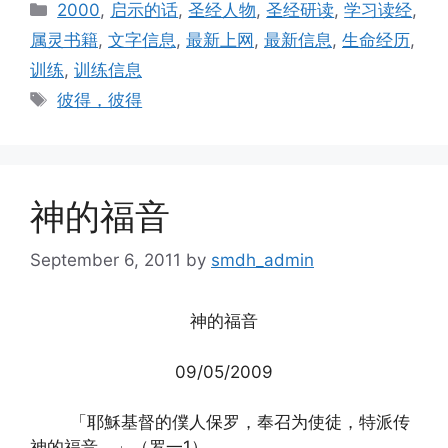
Categories
2000
,
启示的话
,
圣经人物
,
圣经研读
,
学习读经
,
属灵书籍
,
文字信息
,
最新上网
,
最新信息
,
生命经历
,
训练
,
训练信息
Tags
彼得，彼得
神的福音
September 6, 2011
by
smdh_admin
神的福音
09/05/2009
「耶穌基督的僕人保罗，奉召为使徒，特派传
神的福音。」（罗一1）