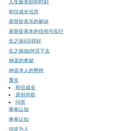
人生最美妙的时刻
初信成全信息
基督徒喜乐的祕诀
基督徒基本的信仰与实行
生之旅Ⅱ活得好
生之旅Ⅰ如何活下去
神圣的奥祕
神追求人的歷程
重生
初信成全
原创诗歌
问答
事奉认知
事奉认知
信徒为人