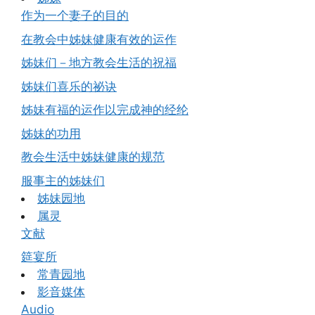
作为一个妻子的目的
在教会中姊妹健康有效的运作
姊妹们－地方教会生活的祝福
姊妹们喜乐的祕诀
姊妹有福的运作以完成神的经纶
姊妹的功用
教会生活中姊妹健康的规范
服事主的姊妹们
姊妹园地
属灵
文献
筵宴所
常青园地
影音媒体
Audio