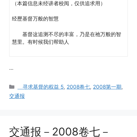
（本篇信息未经讲者校阅，仅供追求用）
经歷基督万般的智慧
基督这追测不尽的丰富，乃是在祂万般的智
慧里。有时候我们帮助人
…
Categories
寻求基督的权益 5
,
2008卷七
,
2008第一期
,
交通报
交通报－2008卷七－