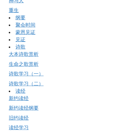
神与人
重生
纲要
聚会时间
蒙恩见证
见证
诗歌
大本诗歌赏析
生命之歌赏析
诗歌学习（一）
诗歌学习（二）
读经
新约读经
新约读经纲要
旧约读经
读经学习