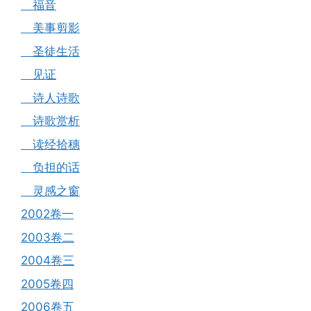
福音
美事剪影
圣徒生活
见证
诗人诗歌
诗歌赏析
读经拾穗
负担的话
灵感之窗
2002卷一
2003卷二
2004卷三
2005卷四
2006卷五