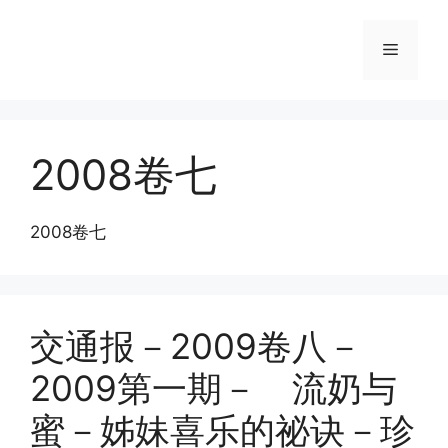
Skip
to
Menu
content
2008卷七
2008卷七
交通报－2009卷八－
2009第一期－ 流奶与
蜜－姊妹喜乐的祕诀－珍