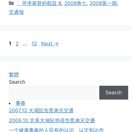
Categories
寻求基督的权益 8
,
2008卷七
,
2008第一期
,
交通报
Page
Page
Page
1
2
…
12
Next
→
繁體
Search
Search
事奉
2007.12 大湖区负责弟兄交通
2009.10 北美大湖区华语负责弟兄交通
一个健康事奉的人应有的认识、认定和运作