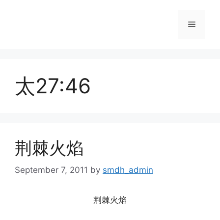
Skip
to
Menu
content
太27:46
荆棘火焰
September 7, 2011
by
smdh_admin
荆棘火焰