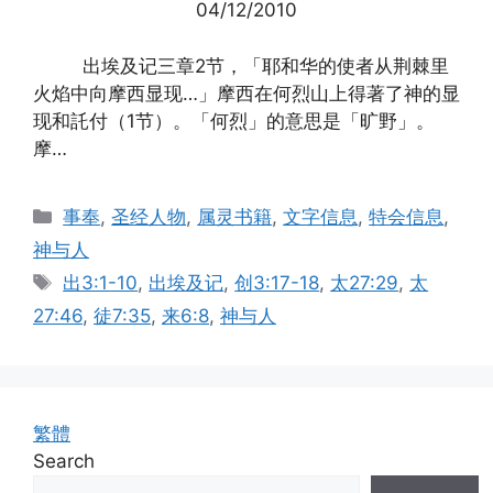
04/12/2010
出埃及记三章2节，「耶和华的使者从荆棘里
火焰中向摩西显现…」摩西在何烈山上得著了神的显
现和託付（1节）。「何烈」的意思是「旷野」。
摩…
Categories
事奉
,
圣经人物
,
属灵书籍
,
文字信息
,
特会信息
,
神与人
Tags
出3:1-10
,
出埃及记
,
创3:17-18
,
太27:29
,
太
27:46
,
徒7:35
,
来6:8
,
神与人
繁體
Search