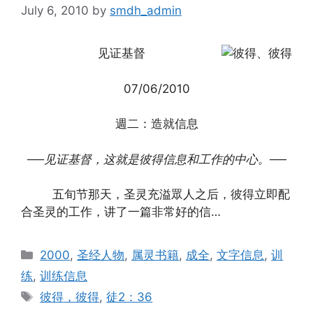
July 6, 2010
by
smdh_admin
见证基督
07/06/2010
週二：造就信息
──见证基督，这就是彼得信息和工作的中心。──
五旬节那天，圣灵充溢眾人之后，彼得立即配
合圣灵的工作，讲了一篇非常好的信…
Categories
2000
,
圣经人物
,
属灵书籍
,
成全
,
文字信息
,
训
练
,
训练信息
Tags
彼得，彼得
,
徒2：36