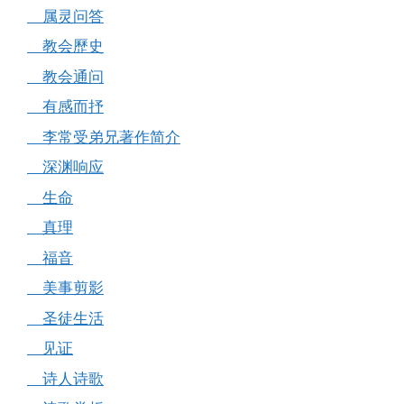
属灵问答
教会歷史
教会通问
有感而抒
李常受弟兄著作简介
深渊响应
生命
真理
福音
美事剪影
圣徒生活
见证
诗人诗歌