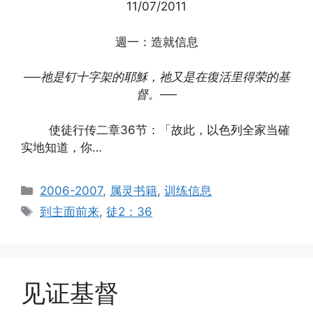
11/07/2011
週一：造就信息
──祂是钉十字架的耶穌，祂又是在復活里得荣的基
督。
──
使徒行传二章36节：「故此，以色列全家当確
实地知道，你…
Categories
2006-2007
,
属灵书籍
,
训练信息
Tags
到主面前来
,
徒2：36
见证基督