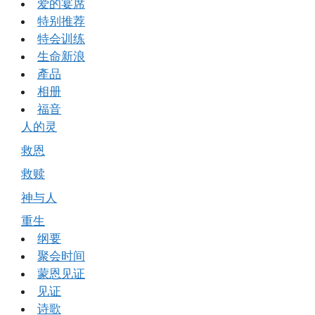
爱的宴席
特别推荐
特会训练
生命新浪
產品
相册
福音
人的灵
救恩
救赎
神与人
重生
纲要
聚会时间
蒙恩见证
见证
诗歌