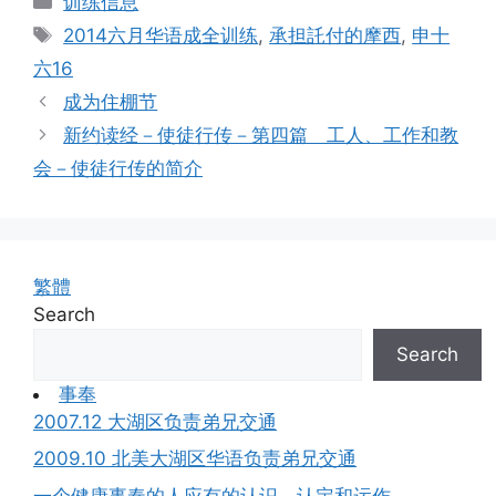
训练信息
Tags
2014六月华语成全训练
,
承担託付的摩西
,
申十
六16
成为住棚节
新约读经－使徒行传－第四篇 工人、工作和教
会－使徒行传的简介
繁體
Search
Search
事奉
2007.12 大湖区负责弟兄交通
2009.10 北美大湖区华语负责弟兄交通
一个健康事奉的人应有的认识、认定和运作