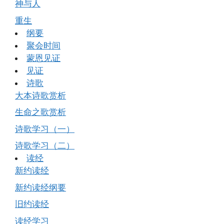
神与人
重生
纲要
聚会时间
蒙恩见证
见证
诗歌
大本诗歌赏析
生命之歌赏析
诗歌学习（一）
诗歌学习（二）
读经
新约读经
新约读经纲要
旧约读经
读经学习