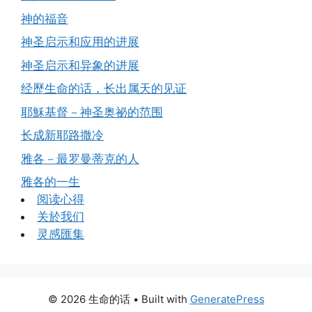
神的福音
神圣启示和应用的进展
神圣启示和异象的进展
经歷生命的话，长出属天的见证
耶穌基督－神圣奥祕的范围
长成新耶路撒冷
雅各－最罗曼蒂克的人
雅各的一生
阅读心得
关於我们
灵感匯集
© 2026 生命的话
• Built with
GeneratePress