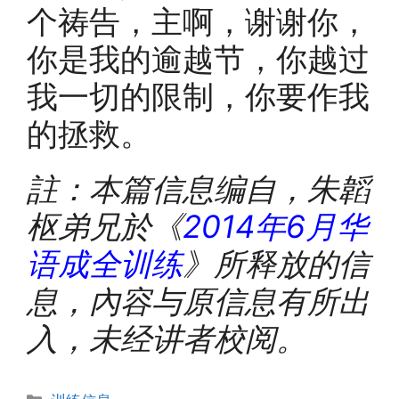
个祷告，主啊，谢谢你，
你是我的逾越节，你越过
我一切的限制，你要作我
的拯救。
註：本篇信息编自，朱韜
枢弟兄於《
2014
年
6
月华
语成全训练
》所释放的信
息，內容与原信息有所出
入，未经讲者校阅。
Categories