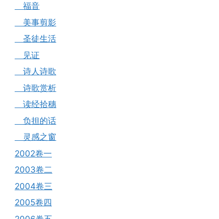
福音
美事剪影
圣徒生活
见证
诗人诗歌
诗歌赏析
读经拾穗
负担的话
灵感之窗
2002卷一
2003卷二
2004卷三
2005卷四
2006卷五