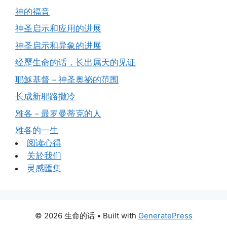
神的福音
神圣启示和应用的进展
神圣启示和异象的进展
经歷生命的话，长出属天的见证
耶穌基督－神圣奥祕的范围
长成新耶路撒冷
雅各－最罗曼蒂克的人
雅各的一生
阅读心得
关於我们
灵感匯集
© 2026 生命的话
• Built with
GeneratePress