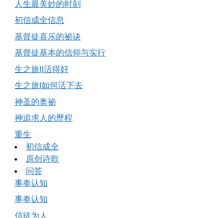
人生最美妙的时刻
初信成全信息
基督徒喜乐的祕诀
基督徒基本的信仰与实行
生之旅Ⅱ活得好
生之旅Ⅰ如何活下去
神圣的奥祕
神追求人的歷程
重生
初信成全
原创诗歌
问答
事奉认知
事奉认知
信徒为人