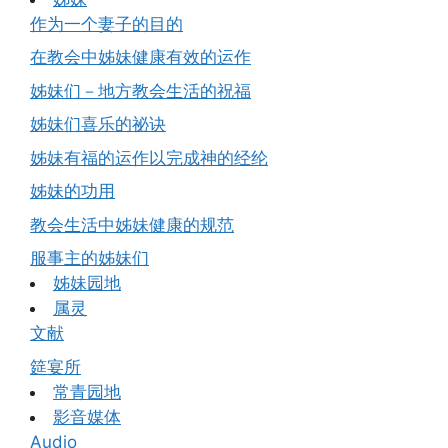
作为一个妻子的目的
在教会中姊妹健康有效的运作
姊妹们－地方教会生活的祝福
姊妹们喜乐的祕诀
姊妹有福的运作以完成神的经纶
姊妹的功用
教会生活中姊妹健康的规范
服事主的姊妹们
姊妹园地
属灵
文献
筵宴所
常青园地
影音媒体
Audio