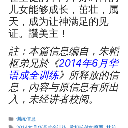
儿女能够成长，茁壮，属
天，成为让神满足的见
证。讚美主！
註：本篇信息编自，朱韜
枢弟兄於《
2014
年
6
月华
语成全训练
》所释放的信
息，內容与原信息有所出
入，未经讲者校阅。
Categories
训练信息
Tags
2014六月华语成全训练
,
承担託付的摩西
,
林前