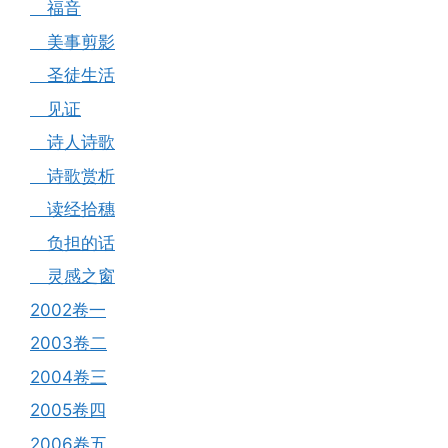
福音
美事剪影
圣徒生活
见证
诗人诗歌
诗歌赏析
读经拾穗
负担的话
灵感之窗
2002卷一
2003卷二
2004卷三
2005卷四
2006卷五