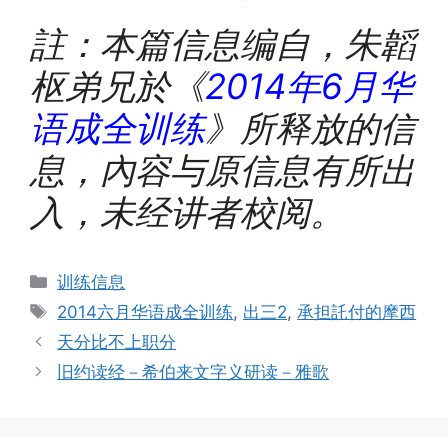
註：本篇信息编自，朱韜
枢弟兄於《
2014
年
6
月华
语成全训练
》所释放的信
息，內容与原信息有所出
入，未经讲者校阅。
Categories
训练信息
Tags
2014六月华语成全训练
,
出三2
,
承担託付的摩西
天分比不上职分
旧约读经－希伯来文字义研读－雅歌