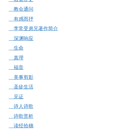
教会通问
有感而抒
李常受弟兄著作简介
深渊响应
生命
真理
福音
美事剪影
圣徒生活
见证
诗人诗歌
诗歌赏析
读经拾穗