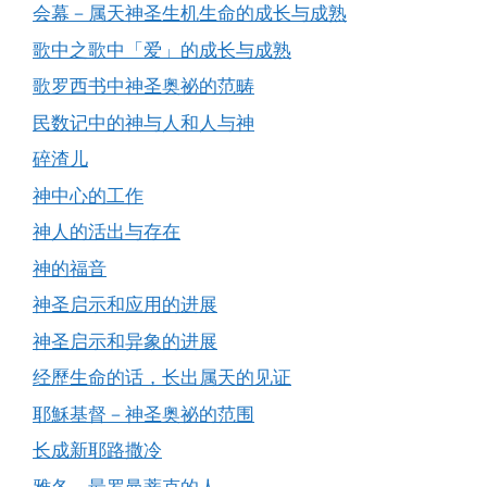
会幕－属天神圣生机生命的成长与成熟
歌中之歌中「爱」的成长与成熟
歌罗西书中神圣奥祕的范畴
民数记中的神与人和人与神
碎渣儿
神中心的工作
神人的活出与存在
神的福音
神圣启示和应用的进展
神圣启示和异象的进展
经歷生命的话，长出属天的见证
耶穌基督－神圣奥祕的范围
长成新耶路撒冷
雅各－最罗曼蒂克的人