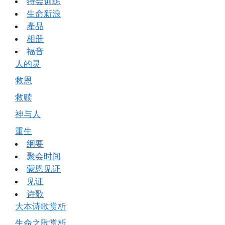
特会训练
生命新浪
產品
相册
福音
人的灵
救恩
救赎
神与人
重生
纲要
聚会时间
蒙恩见证
见证
诗歌
大本诗歌赏析
生命之歌赏析