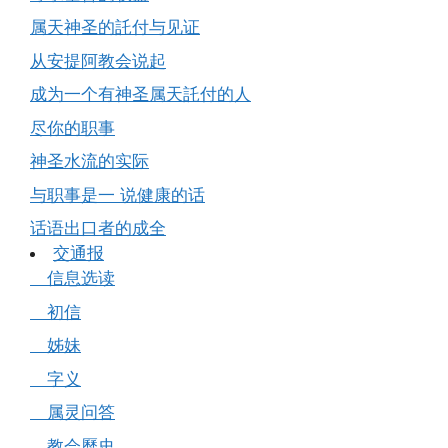
属天神圣的託付与见证
从安提阿教会说起
成为一个有神圣属天託付的人
尽你的职事
神圣水流的实际
与职事是一 说健康的话
话语出口者的成全
交通报
信息选读
初信
姊妹
字义
属灵问答
教会歷史