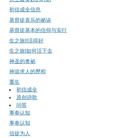
初信成全信息
基督徒喜乐的祕诀
基督徒基本的信仰与实行
生之旅Ⅱ活得好
生之旅Ⅰ如何活下去
神圣的奥祕
神追求人的歷程
重生
初信成全
原创诗歌
问答
事奉认知
事奉认知
信徒为人