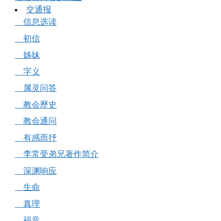
交通报
信息选读
初信
姊妹
字义
属灵问答
教会歷史
教会通问
有感而抒
李常受弟兄著作简介
深渊响应
生命
真理
福音