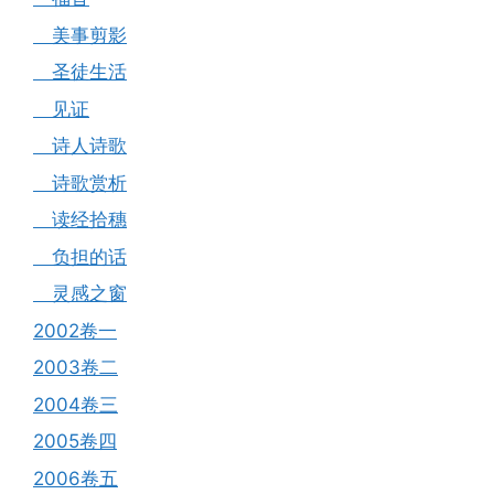
美事剪影
圣徒生活
见证
诗人诗歌
诗歌赏析
读经拾穗
负担的话
灵感之窗
2002卷一
2003卷二
2004卷三
2005卷四
2006卷五