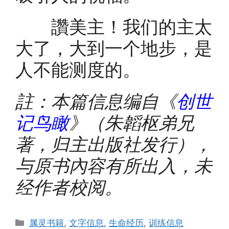
讚美主！我们的主太
大了，大到一个地步，是
人不能测度的。
註：本篇信息编自《
创世
记鸟瞰
》（朱韜枢弟兄
著，归主出版社发行），
与原书內容有所出入，未
经作者校阅。
Categories
属灵书籍
,
文字信息
,
生命经历
,
训练信息