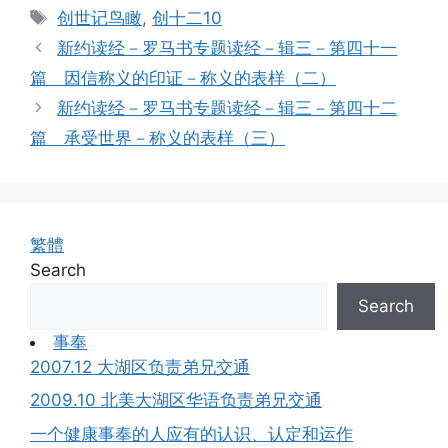
Tags
创世记鸟瞰
,
创十二10
新约读经－罗马书专题读经－辑三－第四十一
篇 因信称义的印证－称义的表样（二）
新约读经－罗马书专题读经－辑三－第四十二
篇 承受世界－称义的表样（三）
繁體
Search
Search
事奉
2007.12 大湖区负责弟兄交通
2009.10 北美大湖区华语负责弟兄交通
一个健康事奉的人应有的认识、认定和运作