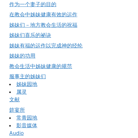
作为一个妻子的目的
在教会中姊妹健康有效的运作
姊妹们－地方教会生活的祝福
姊妹们喜乐的祕诀
姊妹有福的运作以完成神的经纶
姊妹的功用
教会生活中姊妹健康的规范
服事主的姊妹们
姊妹园地
属灵
文献
筵宴所
常青园地
影音媒体
Audio