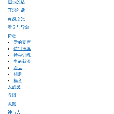
启示的话
开窍的话
灵感之光
看见与异象
诗歌
爱的宴席
特别推荐
特会训练
生命新浪
產品
相册
福音
人的灵
救恩
救赎
神与人