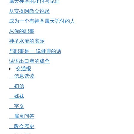
属天神圣的託付与见证
从安提阿教会说起
成为一个有神圣属天託付的人
尽你的职事
神圣水流的实际
与职事是一 说健康的话
话语出口者的成全
交通报
信息选读
初信
姊妹
字义
属灵问答
教会歷史