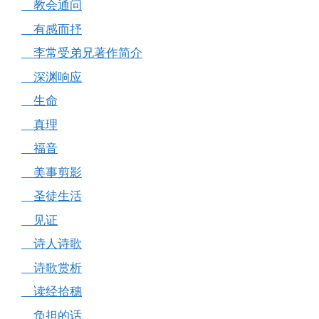
教会通问
有感而抒
李常受弟兄著作简介
深渊响应
生命
真理
福音
美事剪影
圣徒生活
见证
诗人诗歌
诗歌赏析
读经拾穗
负担的话