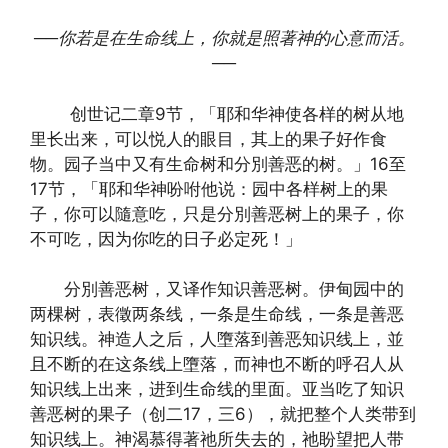
──你若是在生命线上，你就是照著神的心意而活。
──
创世记二章9节，「耶和华神使各样的树从地
里长出来，可以悦人的眼目，其上的果子好作食
物。园子当中又有生命树和分別善恶的树。」16至
17节，「耶和华神吩咐他说：园中各样树上的果
子，你可以隨意吃，只是分別善恶树上的果子，你
不可吃，因为你吃的日子必定死！」
分別善恶树，又译作知识善恶树。伊甸园中的
两棵树，表徵两条线，一条是生命线，一条是善恶
知识线。神造人之后，人墮落到善恶知识线上，並
且不断的在这条线上墮落，而神也不断的呼召人从
知识线上出来，进到生命线的里面。亚当吃了知识
善恶树的果子（创二17，三6），就把整个人类带到
知识线上。神渴慕得著祂所失去的，祂盼望把人带