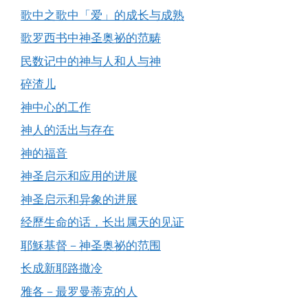
歌中之歌中「爱」的成长与成熟
歌罗西书中神圣奥祕的范畴
民数记中的神与人和人与神
碎渣儿
神中心的工作
神人的活出与存在
神的福音
神圣启示和应用的进展
神圣启示和异象的进展
经歷生命的话，长出属天的见证
耶穌基督－神圣奥祕的范围
长成新耶路撒冷
雅各－最罗曼蒂克的人