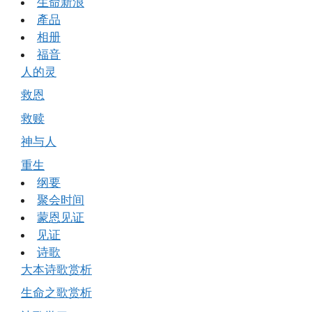
生命新浪
產品
相册
福音
人的灵
救恩
救赎
神与人
重生
纲要
聚会时间
蒙恩见证
见证
诗歌
大本诗歌赏析
生命之歌赏析