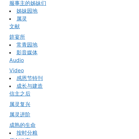
服事主的姊妹们
姊妹园地
属灵
文献
筵宴所
常青园地
影音媒体
Audio
Video
感恩节特刊
成长与建造
信主之后
属灵复兴
属灵进阶
成熟的生命
按时分粮