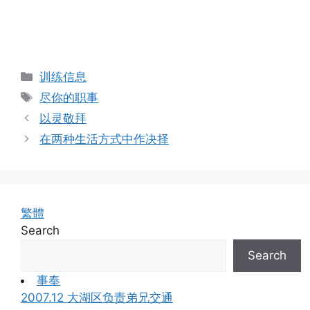
Categories
训练信息
Tags
尽你的职事
以灵敬拜
在两种生活方式中作决择
繁體
Search
Search
事奉
2007.12 大湖区负责弟兄交通