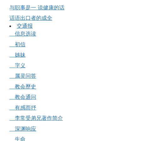
与职事是一 说健康的话
话语出口者的成全
交通报
信息选读
初信
姊妹
字义
属灵问答
教会歷史
教会通问
有感而抒
李常受弟兄著作简介
深渊响应
生命