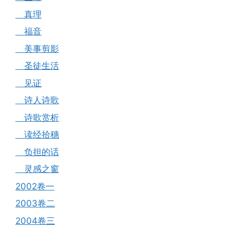
真理
福音
美事剪影
圣徒生活
见证
诗人诗歌
诗歌赏析
读经拾穗
负担的话
灵感之窗
2002卷一
2003卷二
2004卷三