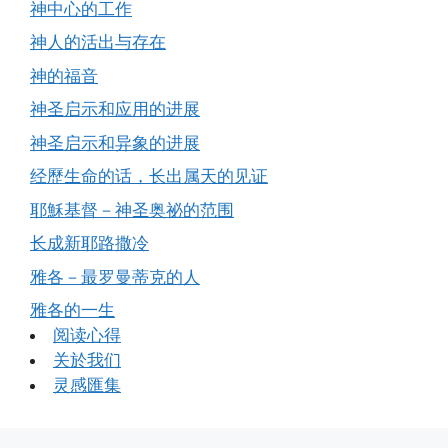
神中心的工作
神人的活出与存在
神的福音
神圣启示和应用的进展
神圣启示和异象的进展
经歷生命的话，长出属天的见证
耶穌基督－神圣奥祕的范围
长成新耶路撒冷
雅各－最罗曼蒂克的人
雅各的一生
阅读心得
关於我们
灵感匯集