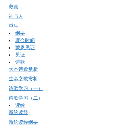
救赎
神与人
重生
纲要
聚会时间
蒙恩见证
见证
诗歌
大本诗歌赏析
生命之歌赏析
诗歌学习（一）
诗歌学习（二）
读经
新约读经
新约读经纲要