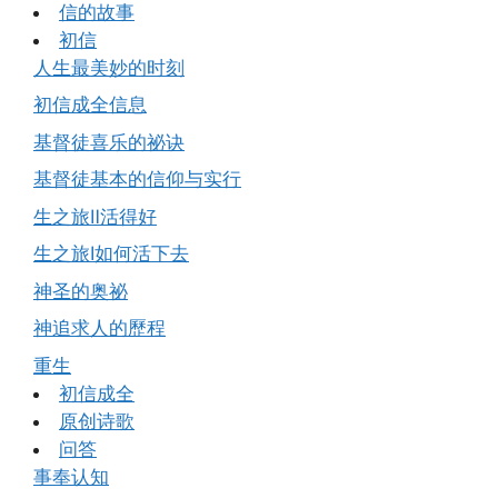
信的故事
初信
人生最美妙的时刻
初信成全信息
基督徒喜乐的祕诀
基督徒基本的信仰与实行
生之旅Ⅱ活得好
生之旅Ⅰ如何活下去
神圣的奥祕
神追求人的歷程
重生
初信成全
原创诗歌
问答
事奉认知