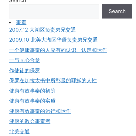
Search
Search
事奉
2007.12 大湖区负责弟兄交通
2009.10 北美大湖区华语负责弟兄交通
一个健康事奉的人应有的认识、认定和运作
一与同心合意
作使徒的保罗
保罗在加拉太书中所彰显的耶穌的人性
健康有效事奉的初阶
健康有效事奉的实质
健康有效事奉的运行和运作
健康的教会事奉者
北美交通