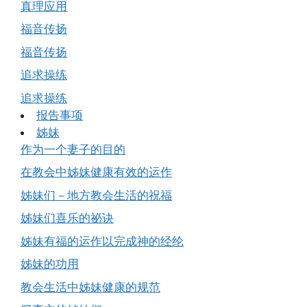
真理应用
福音传扬
福音传扬
追求操练
追求操练
报告事项
姊妹
作为一个妻子的目的
在教会中姊妹健康有效的运作
姊妹们－地方教会生活的祝福
姊妹们喜乐的祕诀
姊妹有福的运作以完成神的经纶
姊妹的功用
教会生活中姊妹健康的规范