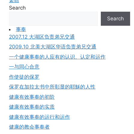
繁體
Search
Search
事奉
2007.12 大湖区负责弟兄交通
2009.10 北美大湖区华语负责弟兄交通
一个健康事奉的人应有的认识、认定和运作
一与同心合意
作使徒的保罗
保罗在加拉太书中所彰显的耶穌的人性
健康有效事奉的初阶
健康有效事奉的实质
健康有效事奉的运行和运作
健康的教会事奉者