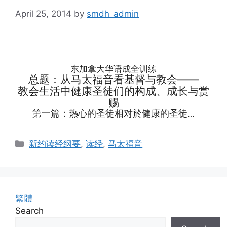
April 25, 2014
by
smdh_admin
东加拿大华语成全训练
总题：从马太福音看基督与教会——
教会生活中健康圣徒们的构成、成长与赏
赐
第一篇：热心的圣徒相对於健康的圣徒
…
Categories
新约读经纲要
,
读经
,
马太福音
繁體
Search