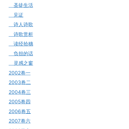
圣徒生活
见证
诗人诗歌
诗歌赏析
读经拾穗
负担的话
灵感之窗
2002卷一
2003卷二
2004卷三
2005卷四
2006卷五
2007卷六