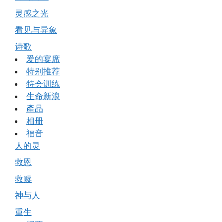
灵感之光
看见与异象
诗歌
爱的宴席
特别推荐
特会训练
生命新浪
產品
相册
福音
人的灵
救恩
救赎
神与人
重生