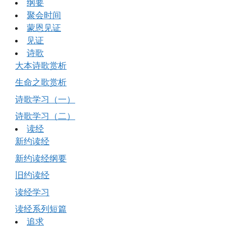
纲要
聚会时间
蒙恩见证
见证
诗歌
大本诗歌赏析
生命之歌赏析
诗歌学习（一）
诗歌学习（二）
读经
新约读经
新约读经纲要
旧约读经
读经学习
读经系列短篇
追求