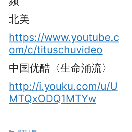
频
北美
https://www.youtube.c
om/c/tituschuvideo
中国优酷〈生命涌流〉
http://i.youku.com/u/U
MTQxODQ1MTYw
Categories