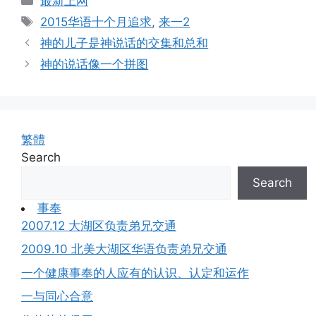
最新上网
Tags
2015华语十个月追求
,
来一2
神的儿子是神说话的交集和总和
神的说话像一个拼图
繁體
Search
Search
事奉
2007.12 大湖区负责弟兄交通
2009.10 北美大湖区华语负责弟兄交通
一个健康事奉的人应有的认识、认定和运作
一与同心合意