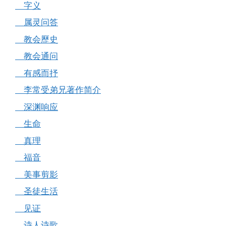
字义
属灵问答
教会歷史
教会通问
有感而抒
李常受弟兄著作简介
深渊响应
生命
真理
福音
美事剪影
圣徒生活
见证
诗人诗歌