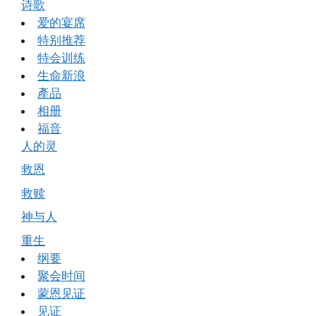
诗歌
爱的宴席
特别推荐
特会训练
生命新浪
產品
相册
福音
人的灵
救恩
救赎
神与人
重生
纲要
聚会时间
蒙恩见证
见证