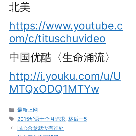
北美
https://www.youtube.c
om/c/tituschuvideo
中国优酷〈生命涌流〉
http://i.youku.com/u/U
MTQxODQ1MTYw
Categories
最新上网
Tags
2015华语十个月追求
,
林后一5
同心合意就没有难处