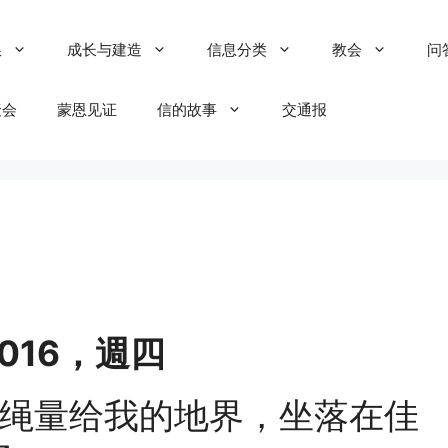
粮
成长与建造
信息分类
教会
问
聚会
蒙恩见证
信的故事
交通报
/2016，週四
绳量给我的地界，坐落在佳