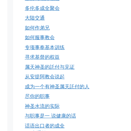
多伦多成全聚会
大陆交通
如何作弟兄
如何服事教会
专项事奉基本训练
寻求基督的权益
属天神圣的託付与见证
从安提阿教会说起
成为一个有神圣属天託付的人
尽你的职事
神圣水流的实际
与职事是一 说健康的话
话语出口者的成全