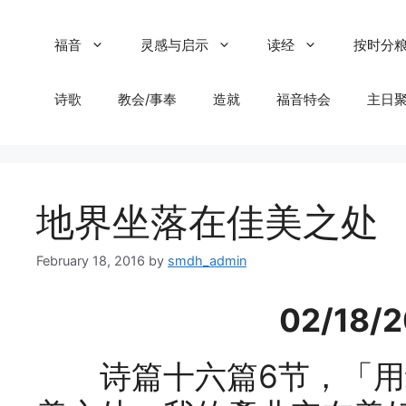
Skip
to
福音
灵感与启示
读经
按时分
content
诗歌
教会/事奉
造就
福音特会
主日
地界坐落在佳美之处
February 18, 2016
by
smdh_admin
02/18
诗篇十六篇6节，「用