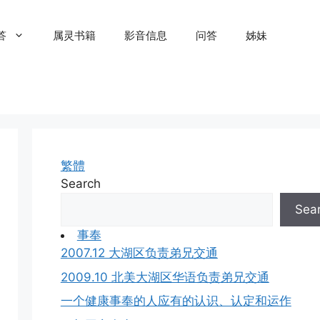
答
属灵书籍
影音信息
问答
姊妹
繁體
Search
Sea
事奉
2007.12 大湖区负责弟兄交通
2009.10 北美大湖区华语负责弟兄交通
一个健康事奉的人应有的认识、认定和运作