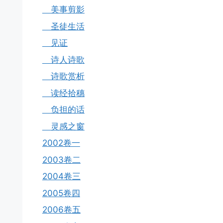
美事剪影
圣徒生活
见证
诗人诗歌
诗歌赏析
读经拾穗
负担的话
灵感之窗
2002卷一
2003卷二
2004卷三
2005卷四
2006卷五