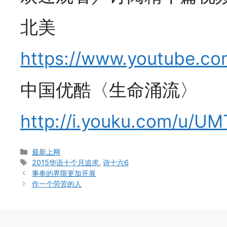
北美
https://www.youtube.co
中国优酷〈生命涌流〉
http://i.youku.com/u
Categories
最新上网
Tags
2015华语十个月追求
,
诗十六6
事奉的界限更加开展
作一个劳苦的人