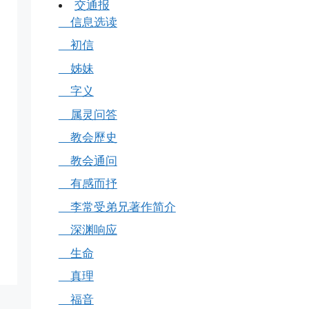
交通报
信息选读
初信
姊妹
字义
属灵问答
教会歷史
教会通问
有感而抒
李常受弟兄著作简介
深渊响应
生命
真理
福音