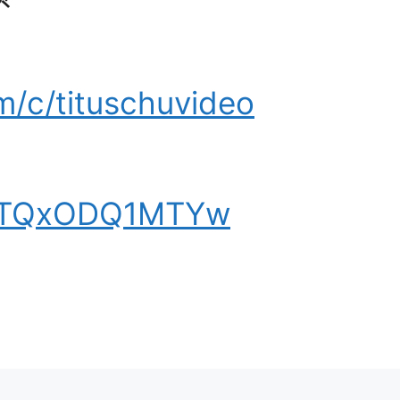
m/c/tituschuvideo
/UMTQxODQ1MTYw