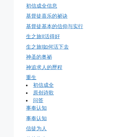
初信成全信息
基督徒喜乐的祕诀
基督徒基本的信仰与实行
生之旅Ⅱ活得好
生之旅Ⅰ如何活下去
神圣的奥祕
神追求人的歷程
重生
初信成全
原创诗歌
问答
事奉认知
事奉认知
信徒为人