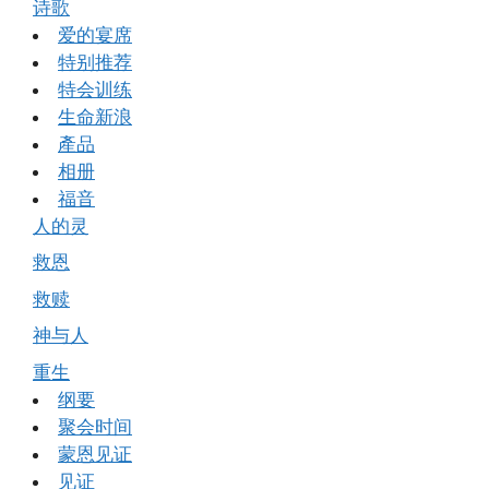
诗歌
爱的宴席
特别推荐
特会训练
生命新浪
產品
相册
福音
人的灵
救恩
救赎
神与人
重生
纲要
聚会时间
蒙恩见证
见证