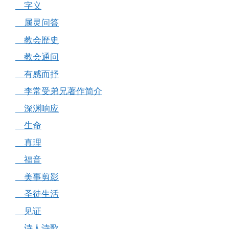
字义
属灵问答
教会歷史
教会通问
有感而抒
李常受弟兄著作简介
深渊响应
生命
真理
福音
美事剪影
圣徒生活
见证
诗人诗歌