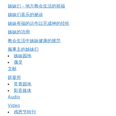
姊妹们－地方教会生活的祝福
姊妹们喜乐的祕诀
姊妹有福的运作以完成神的经纶
姊妹的功用
教会生活中姊妹健康的规范
服事主的姊妹们
姊妹园地
属灵
文献
筵宴所
常青园地
影音媒体
Audio
Video
感恩节特刊