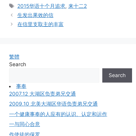
Tags
2015华语十个月追求
,
来十二2
生发出果效的信
在信里支取主的丰富
繁體
Search
Search
事奉
2007.12 大湖区负责弟兄交通
2009.10 北美大湖区华语负责弟兄交通
一个健康事奉的人应有的认识、认定和运作
一与同心合意
作使徒的保罗