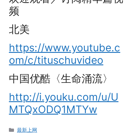
频
北美
https://www.youtube.c
om/c/tituschuvideo
中国优酷〈生命涌流〉
http://i.youku.com/u/U
MTQxODQ1MTYw
Categories
最新上网