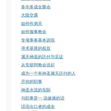
多伦多成全聚会
大陆交通
如何作弟兄
如何服事教会
专项事奉基本训练
寻求基督的权益
属天神圣的託付与见证
从安提阿教会说起
成为一个有神圣属天託付的人
尽你的职事
神圣水流的实际
与职事是一 说健康的话
话语出口者的成全