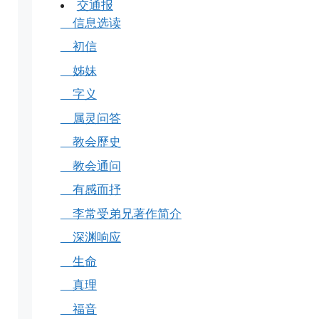
交通报
信息选读
初信
姊妹
字义
属灵问答
教会歷史
教会通问
有感而抒
李常受弟兄著作简介
深渊响应
生命
真理
福音