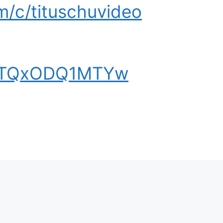
m/c/tituschuvideo
/UMTQxODQ1MTYw