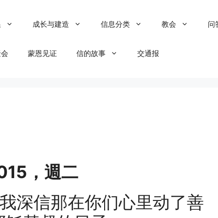
粮
成长与建造
信息分类
教会
问
聚会
蒙恩见证
信的故事
交通报
/2015，週二
我深信那在你们心里动了善