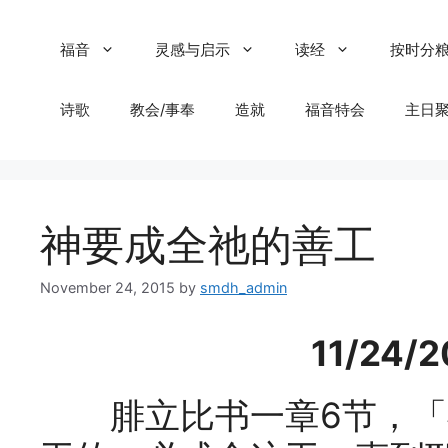
Skip
to
福音
灵感与启示
读经
按时分
content
诗歌
教会/事奉
造就
福音特会
主日
神要成全祂的善工
November 24, 2015
by
smdh_admin
11/24
腓立比书一章6节，「