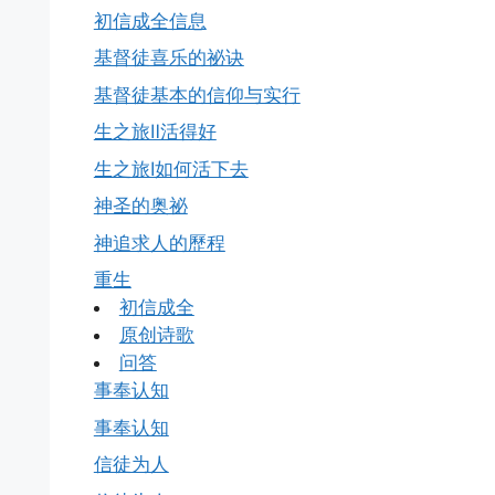
初信成全信息
基督徒喜乐的祕诀
基督徒基本的信仰与实行
生之旅Ⅱ活得好
生之旅Ⅰ如何活下去
神圣的奥祕
神追求人的歷程
重生
初信成全
原创诗歌
问答
事奉认知
事奉认知
信徒为人