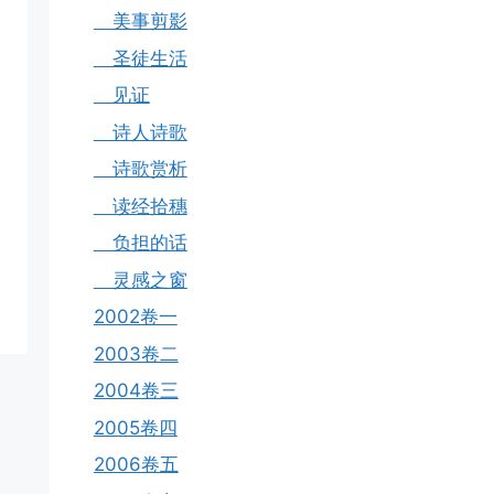
美事剪影
圣徒生活
见证
诗人诗歌
诗歌赏析
读经拾穗
负担的话
灵感之窗
2002卷一
2003卷二
2004卷三
2005卷四
2006卷五