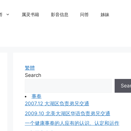
答
属灵书籍
影音信息
问答
姊妹
繁體
Search
Sea
事奉
2007.12 大湖区负责弟兄交通
2009.10 北美大湖区华语负责弟兄交通
一个健康事奉的人应有的认识、认定和运作