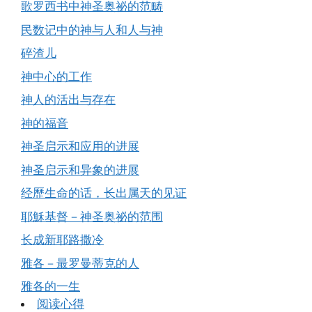
歌罗西书中神圣奥祕的范畴
民数记中的神与人和人与神
碎渣儿
神中心的工作
神人的活出与存在
神的福音
神圣启示和应用的进展
神圣启示和异象的进展
经歷生命的话，长出属天的见证
耶穌基督－神圣奥祕的范围
长成新耶路撒冷
雅各－最罗曼蒂克的人
雅各的一生
阅读心得