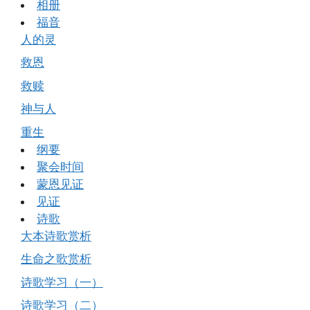
相册
福音
人的灵
救恩
救赎
神与人
重生
纲要
聚会时间
蒙恩见证
见证
诗歌
大本诗歌赏析
生命之歌赏析
诗歌学习（一）
诗歌学习（二）