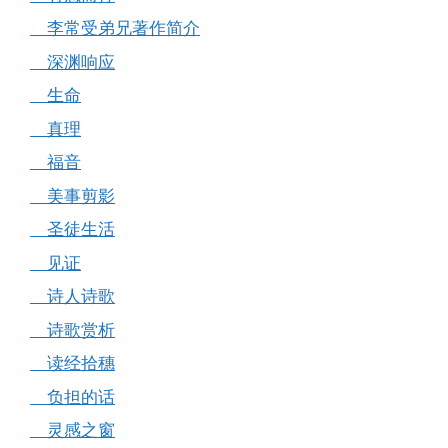
李常受弟兄著作简介
深渊响应
生命
真理
福音
美事剪影
圣徒生活
见证
诗人诗歌
诗歌赏析
读经拾穗
负担的话
灵感之窗