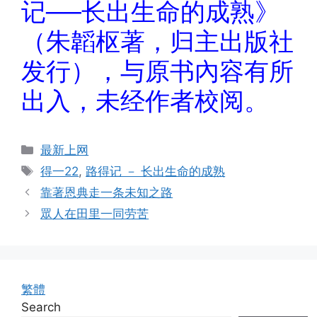
记──长出生命的成熟》
（朱韜枢著，归主出版社
发行），与原书內容有所
出入，未经作者校阅。
Categories
最新上网
Tags
得一22
,
路得记 － 长出生命的成熟
靠著恩典走一条未知之路
眾人在田里一同劳苦
繁體
Search