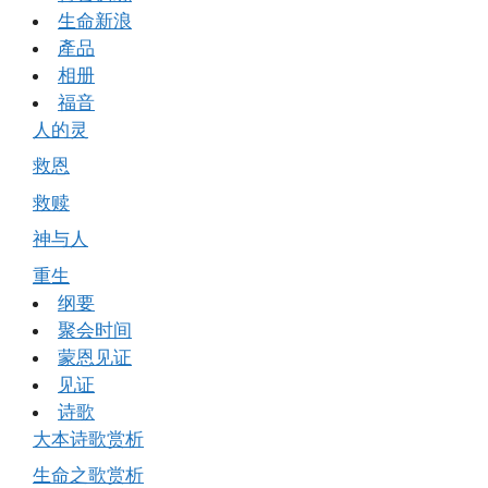
生命新浪
產品
相册
福音
人的灵
救恩
救赎
神与人
重生
纲要
聚会时间
蒙恩见证
见证
诗歌
大本诗歌赏析
生命之歌赏析