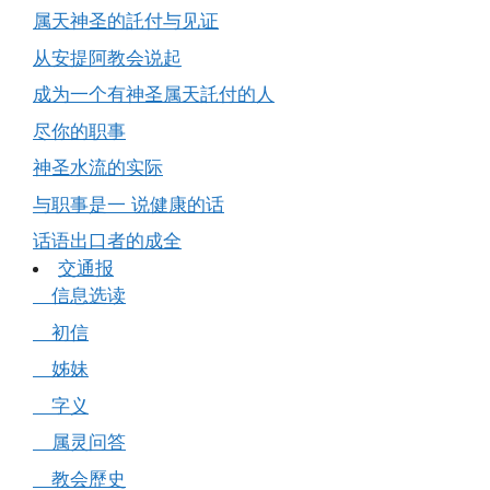
属天神圣的託付与见证
从安提阿教会说起
成为一个有神圣属天託付的人
尽你的职事
神圣水流的实际
与职事是一 说健康的话
话语出口者的成全
交通报
信息选读
初信
姊妹
字义
属灵问答
教会歷史