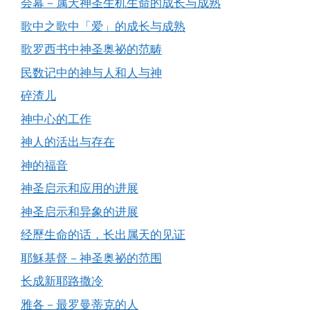
会幕－属天神圣生机生命的成长与成熟
歌中之歌中「爱」的成长与成熟
歌罗西书中神圣奥祕的范畴
民数记中的神与人和人与神
碎渣儿
神中心的工作
神人的活出与存在
神的福音
神圣启示和应用的进展
神圣启示和异象的进展
经歷生命的话，长出属天的见证
耶穌基督－神圣奥祕的范围
长成新耶路撒冷
雅各－最罗曼蒂克的人