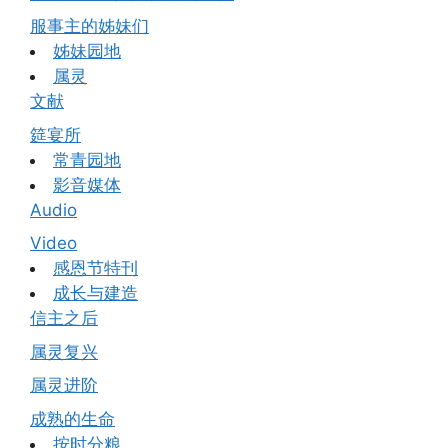
服事主的姊妹们
姊妹园地
属灵
文献
筵宴所
常青园地
影音媒体
Audio
Video
感恩节特刊
成长与建造
信主之后
属灵复兴
属灵进阶
成熟的生命
按时分粮