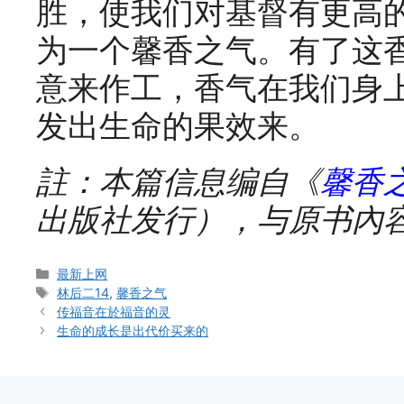
胜，使我们对基督有更高
为一个馨香之气。有了这
意来作工，香气在我们身
发出生命的果效来。
註：本篇信息编自《
馨香
出版社发行），与原书內
Categories
最新上网
Tags
林后二14
,
馨香之气
传福音在於福音的灵
生命的成长是出代价买来的