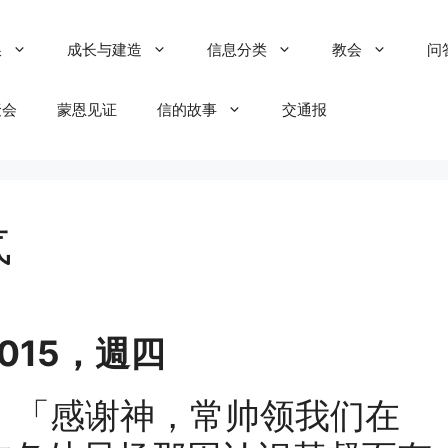
粮
成长与建造
信息分类
教会
问
聚会
蒙恩见证
信的故事
交通报
气
/2015，週四
「感谢神，常帅领我们在