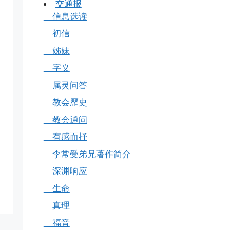
交通报
信息选读
初信
姊妹
字义
属灵问答
教会歷史
教会通问
有感而抒
李常受弟兄著作简介
深渊响应
生命
真理
福音