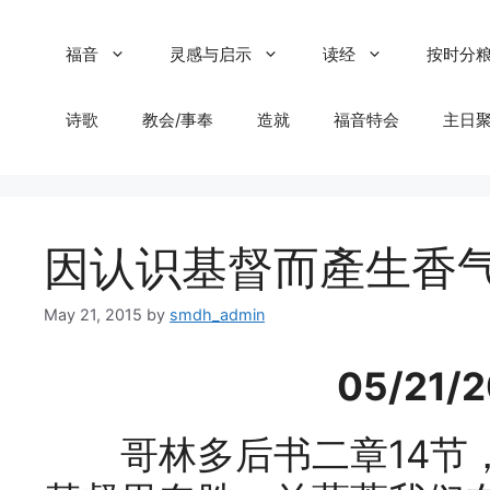
Skip
to
福音
灵感与启示
读经
按时分
content
诗歌
教会/事奉
造就
福音特会
主日
因认识基督而產生香
May 21, 2015
by
smdh_admin
05/21
哥林多后书二章14节，