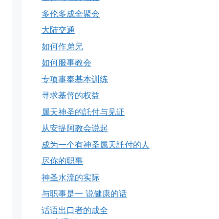
多伦多成全聚会
大陆交通
如何作弟兄
如何服事教会
专项事奉基本训练
寻求基督的权益
属天神圣的託付与见证
从安提阿教会说起
成为一个有神圣属天託付的人
尽你的职事
神圣水流的实际
与职事是一 说健康的话
话语出口者的成全