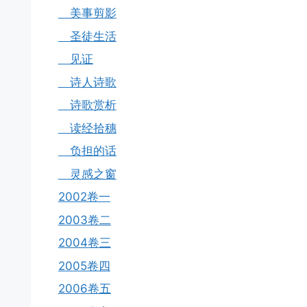
美事剪影
圣徒生活
见证
诗人诗歌
诗歌赏析
读经拾穗
负担的话
灵感之窗
2002卷一
2003卷二
2004卷三
2005卷四
2006卷五