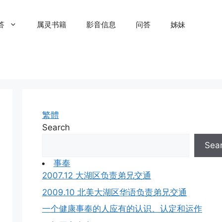
答
属灵书籍
影音信息
问答
姊妹
繁體
Search
Sea
事奉
2007.12 大湖区负责弟兄交通
2009.10 北美大湖区华语负责弟兄交通
一个健康事奉的人应有的认识、认定和运作