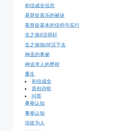
初信成全信息
基督徒喜乐的祕诀
基督徒基本的信仰与实行
生之旅Ⅱ活得好
生之旅Ⅰ如何活下去
神圣的奥祕
神追求人的歷程
重生
初信成全
原创诗歌
问答
事奉认知
事奉认知
信徒为人