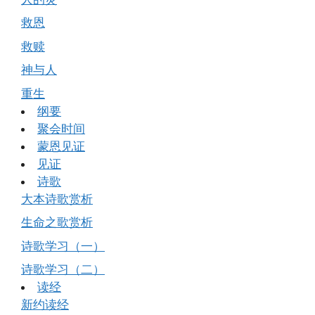
救恩
救赎
神与人
重生
纲要
聚会时间
蒙恩见证
见证
诗歌
大本诗歌赏析
生命之歌赏析
诗歌学习（一）
诗歌学习（二）
读经
新约读经