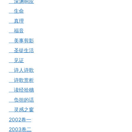
深渊响应
生命
真理
福音
美事剪影
圣徒生活
见证
诗人诗歌
诗歌赏析
读经拾穗
负担的话
灵感之窗
2002卷一
2003卷二