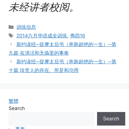
未经讲者校阅。
Categories
训练信息
Tags
2014六月华语成全训练
,
弗四16
新约读经─提摩太后书（奔跑超绝的一生）─第
九篇 在清洁和无偽里的事奉
新约读经─提摩太后书（奔跑超绝的一生）─第
十篇 珍赏人的存在、所是和功用
繁體
Search
Search
事奉