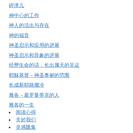
碎渣儿
神中心的工作
神人的活出与存在
神的福音
神圣启示和应用的进展
神圣启示和异象的进展
经歷生命的话，长出属天的见证
耶穌基督－神圣奥祕的范围
长成新耶路撒冷
雅各－最罗曼蒂克的人
雅各的一生
阅读心得
关於我们
灵感匯集