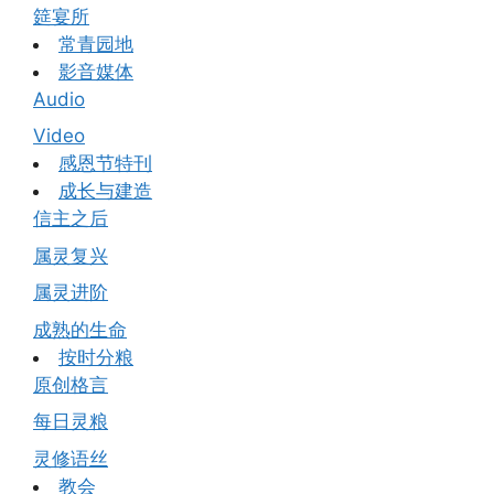
筵宴所
常青园地
影音媒体
Audio
Video
感恩节特刊
成长与建造
信主之后
属灵复兴
属灵进阶
成熟的生命
按时分粮
原创格言
每日灵粮
灵修语丝
教会