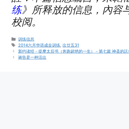
练
》所释放的信息，內容
校阅。
Categories
训练信息
Tags
2014六月华语成全训练
,
出廿五31
新约读经－提摩太后书（奔跑超绝的一生）－第七篇 神圣的託
祷告是一种活出