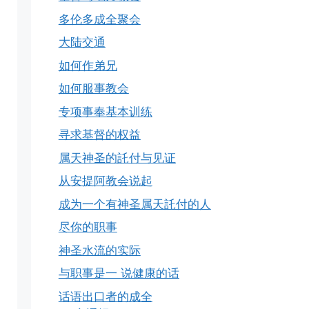
多伦多成全聚会
大陆交通
如何作弟兄
如何服事教会
专项事奉基本训练
寻求基督的权益
属天神圣的託付与见证
从安提阿教会说起
成为一个有神圣属天託付的人
尽你的职事
神圣水流的实际
与职事是一 说健康的话
话语出口者的成全