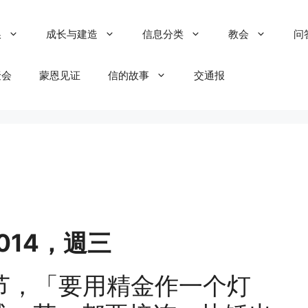
粮
成长与建造
信息分类
教会
问
聚会
蒙恩见证
信的故事
交通报
/2014，週三
，「要用精金作一个灯