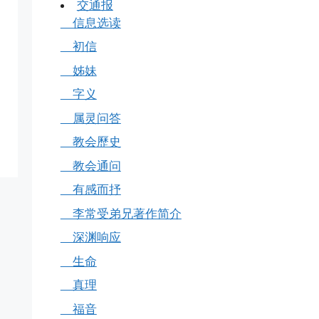
交通报
信息选读
初信
姊妹
字义
属灵问答
教会歷史
教会通问
有感而抒
李常受弟兄著作简介
深渊响应
生命
真理
福音