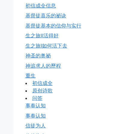
初信成全信息
基督徒喜乐的祕诀
基督徒基本的信仰与实行
生之旅Ⅱ活得好
生之旅Ⅰ如何活下去
神圣的奥祕
神追求人的歷程
重生
初信成全
原创诗歌
问答
事奉认知
事奉认知
信徒为人