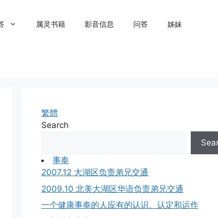
答
属灵书籍
影音信息
问答
姊妹
繁體
Search
Sea
事奉
2007.12 大湖区负责弟兄交通
2009.10 北美大湖区华语负责弟兄交通
一个健康事奉的人应有的认识、认定和运作