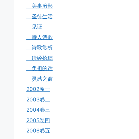
美事剪影
圣徒生活
见证
诗人诗歌
诗歌赏析
读经拾穗
负担的话
灵感之窗
2002卷一
2003卷二
2004卷三
2005卷四
2006卷五