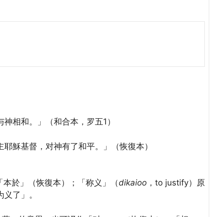
神相和。」（和合本，罗五1）
主耶穌基督，对神有了和平。」（恢復本）
译作「本於」（恢復本）；「称义」（
dikaioo
，to justify）原
为义了」。