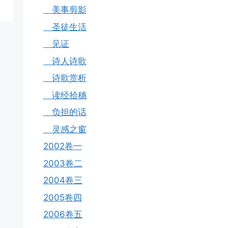
美事剪影
圣徒生活
见证
诗人诗歌
诗歌赏析
读经拾穗
负担的话
灵感之窗
2002卷一
2003卷二
2004卷三
2005卷四
2006卷五