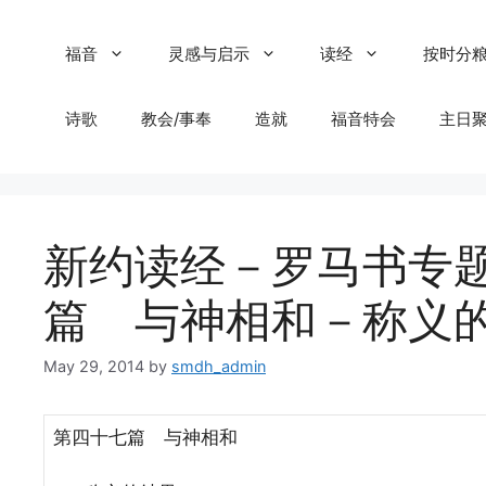
Skip
to
福音
灵感与启示
读经
按时分
content
诗歌
教会/事奉
造就
福音特会
主日
新约读经－罗马书专
篇 与神相和－称义
May 29, 2014
by
smdh_admin
第四十七篇 与神相和