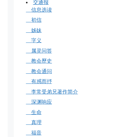
交通报
信息选读
初信
姊妹
字义
属灵问答
教会歷史
教会通问
有感而抒
李常受弟兄著作简介
深渊响应
生命
真理
福音