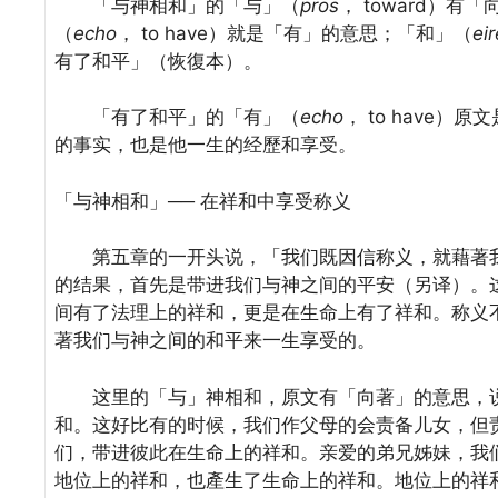
「与神相和」的「与」（
pros
， toward）
（
echo
， to have）就是「有」的意思；「和」（
ei
有了和平」（恢復本）。
「有了和平」的「有」（
echo
， to have
的事实，也是他一生的经歷和享受。
「与神相和」── 在祥和中享受称义
第五章的一开头说，「我们既因信称义，就藉著我
的结果，首先是带进我们与神之间的平安（另译）。
间有了法理上的祥和，更是在生命上有了祥和。称义
著我们与神之间的和平来一生享受的。
这里的「与」神相和，原文有「向著」的意思，说
和。这好比有的时候，我们作父母的会责备儿女，但
们，带进彼此在生命上的祥和。亲爱的弟兄姊妹，我
地位上的祥和，也產生了生命上的祥和。地位上的祥