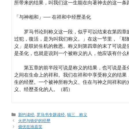
所带来的结果，叫我们这一生能在向著神去的这一条
「与神相和」── 在祥和中经歷圣化
罗马书论到称义这一段，似乎可以结束在第四章的
过犯，復活，是为叫我们称义。」在这一节里，「耶
义」是联於生机的救恩。称义到第四章的末了可说是
是圣化，也就是说到一个被称义的人，他应该有什么
第五章的前半段可说是称义的结果，也可说是圣化
之间在生命上的祥和。我们在祥和中享受称义的结果
生的经歷。一个被神所称为义、住在与神之间祥和的
义、经歷圣化的人。（韜）
Categories
新约读经
,
罗马书专题读经
,
辑三 称义
火把与铁炉的经歷
俯伏在地喜笑