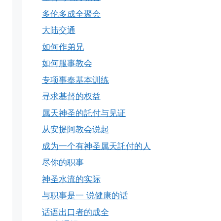
多伦多成全聚会
大陆交通
如何作弟兄
如何服事教会
专项事奉基本训练
寻求基督的权益
属天神圣的託付与见证
从安提阿教会说起
成为一个有神圣属天託付的人
尽你的职事
神圣水流的实际
与职事是一 说健康的话
话语出口者的成全