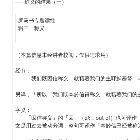
── 称义的结果（一）
罗马书专题读经
辑三 称义
（本篇信息未经讲者校阅，仅供追求用）
经节：
「我们既因信称义，就藉著我们的主耶穌基督，与
另译，「所以，我们既本於信得称义，就藉著我们的
字义：
「因信称义」的「因」（
ek
，out of）也可
文是用过去被动分词，整句可译作「本於信已经被称