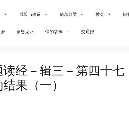
粮
成长与建造
信息分类
教会
问
聚会
蒙恩见证
信的故事
交通报
题读经－辑三－第四十七
的结果（一）