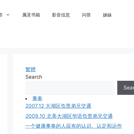
答
属灵书籍
影音信息
问答
姊妹
繁體
Search
Sea
事奉
2007.12 大湖区负责弟兄交通
2009.10 北美大湖区华语负责弟兄交通
一个健康事奉的人应有的认识、认定和运作