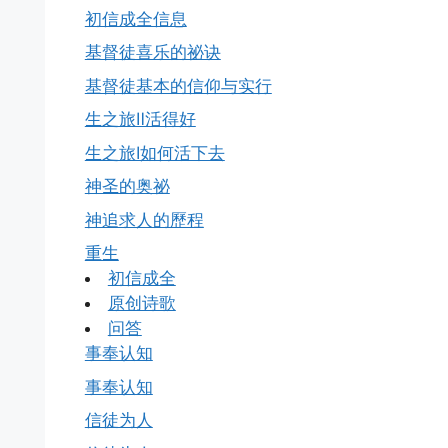
初信成全信息
基督徒喜乐的祕诀
基督徒基本的信仰与实行
生之旅Ⅱ活得好
生之旅Ⅰ如何活下去
神圣的奥祕
神追求人的歷程
重生
初信成全
原创诗歌
问答
事奉认知
事奉认知
信徒为人