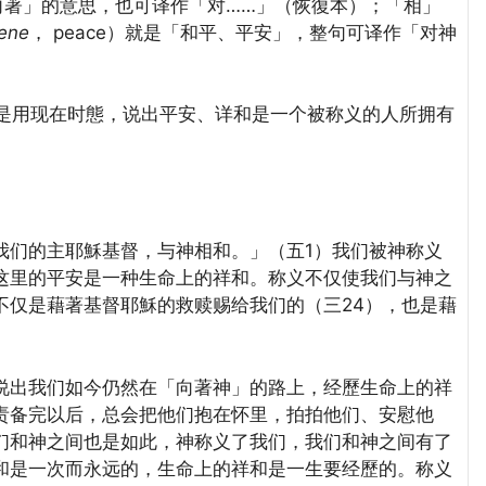
有「向著」的意思，也可译作「对……」（恢復本）；「相」
rene
， peace）就是「和平、平安」，整句可译作「对神
）原文是用现在时態，说出平安、详和是一个被称义的人所拥有
们的主耶穌基督，与神相和。」（五1）我们被神称义
这里的平安是一种生命上的祥和。称义不仅使我们与神之
不仅是藉著基督耶穌的救赎赐给我们的（三24），也是藉
出我们如今仍然在「向著神」的路上，经歷生命上的祥
责备完以后，总会把他们抱在怀里，拍拍他们、安慰他
们和神之间也是如此，神称义了我们，我们和神之间有了
和是一次而永远的，生命上的祥和是一生要经歷的。称义