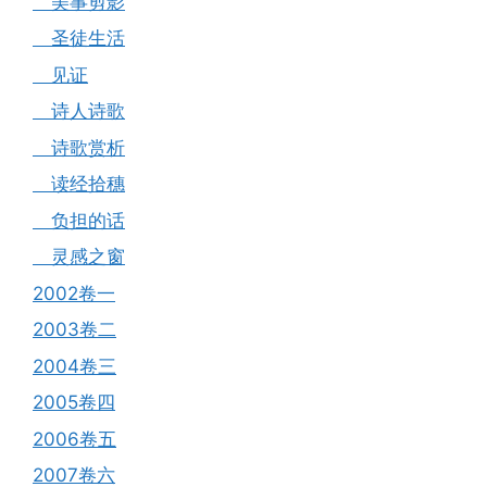
美事剪影
圣徒生活
见证
诗人诗歌
诗歌赏析
读经拾穗
负担的话
灵感之窗
2002卷一
2003卷二
2004卷三
2005卷四
2006卷五
2007卷六