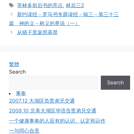
Tags
哥林多前后书的亮点
,
林后三2
新约读经－罗马书专题读经－辑三－第三十三
篇 神的义－称义的界说（一）
从镜子里返照基督
繁體
Search
Search
事奉
2007.12 大湖区负责弟兄交通
2009.10 北美大湖区华语负责弟兄交通
一个健康事奉的人应有的认识、认定和运作
一与同心合意