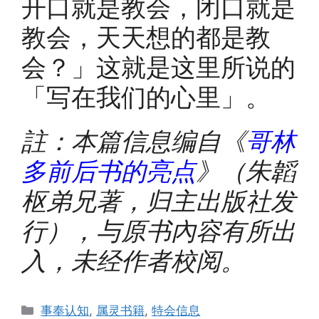
开口就是教会，闭口就是
教会，天天想的都是教
会？」这就是这里所说的
「写在我们的心里」。
註：本篇信息编自《
哥林
多前后书的亮点
》（朱韜
枢弟兄著，归主出版社发
行），与原书內容有所出
入，未经作者校阅。
Categories
事奉认知
,
属灵书籍
,
特会信息