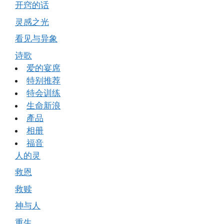
开窍的话
灵感之光
看见与异象
诗歌
爱的宴席
特别推荐
特会训练
生命新浪
產品
相册
福音
人的灵
救恩
救赎
神与人
重生