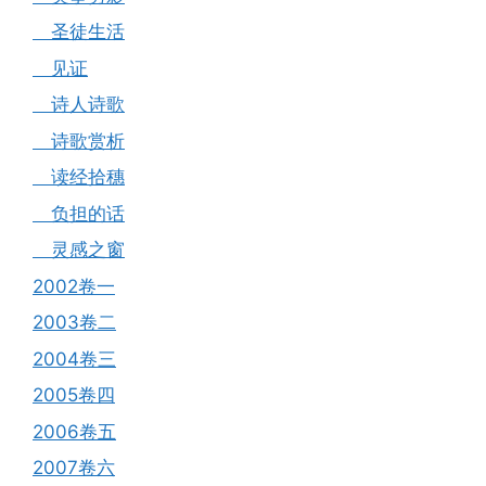
圣徒生活
见证
诗人诗歌
诗歌赏析
读经拾穗
负担的话
灵感之窗
2002卷一
2003卷二
2004卷三
2005卷四
2006卷五
2007卷六