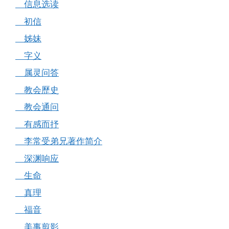
信息选读
初信
姊妹
字义
属灵问答
教会歷史
教会通问
有感而抒
李常受弟兄著作简介
深渊响应
生命
真理
福音
美事剪影