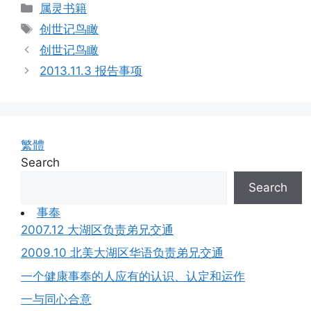
Categories
属灵书籍
Tags
创世记鸟瞰
创世记鸟瞰
2013.11.3 报告事项
繁體
Search
Search
事奉
2007.12 大湖区负责弟兄交通
2009.10 北美大湖区华语负责弟兄交通
一个健康事奉的人应有的认识、认定和运作
一与同心合意