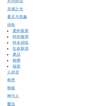
开窍的话
灵感之光
看见与异象
诗歌
爱的宴席
特别推荐
特会训练
生命新浪
產品
相册
福音
人的灵
救恩
救赎
神与人
重生