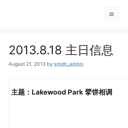
Skip
to
Menu
content
2013.8.18 主日信息
August 21, 2013
by
smdh_admin
主题：Lakewood Park 擘饼相调