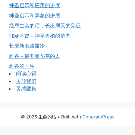
神圣启示和应用的进展
神圣启示和异象的进展
经歷生命的话，长出属天的见证
耶穌基督－神圣奥祕的范围
长成新耶路撒冷
雅各－最罗曼蒂克的人
雅各的一生
阅读心得
关於我们
灵感匯集
© 2026 生命的话
• Built with
GeneratePress