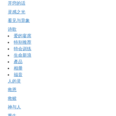
开窍的话
灵感之光
看见与异象
诗歌
爱的宴席
特别推荐
特会训练
生命新浪
產品
相册
福音
人的灵
救恩
救赎
神与人
重生