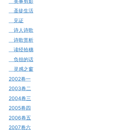
美事剪影
圣徒生活
见证
诗人诗歌
诗歌赏析
读经拾穗
负担的话
灵感之窗
2002卷一
2003卷二
2004卷三
2005卷四
2006卷五
2007卷六