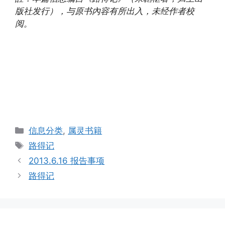
版社发行），与原书內容有所出入，未经作者校
阅。
Categories
信息分类
,
属灵书籍
Tags
路得记
2013.6.16 报告事项
路得记