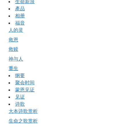
生命新浪
產品
相册
福音
人的灵
救恩
救赎
神与人
重生
纲要
聚会时间
蒙恩见证
见证
诗歌
大本诗歌赏析
生命之歌赏析