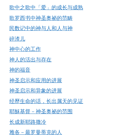
歌中之歌中「爱」的成长与成熟
歌罗西书中神圣奥祕的范畴
民数记中的神与人和人与神
碎渣儿
神中心的工作
神人的活出与存在
神的福音
神圣启示和应用的进展
神圣启示和异象的进展
经歷生命的话，长出属天的见证
耶穌基督－神圣奥祕的范围
长成新耶路撒冷
雅各－最罗曼蒂克的人