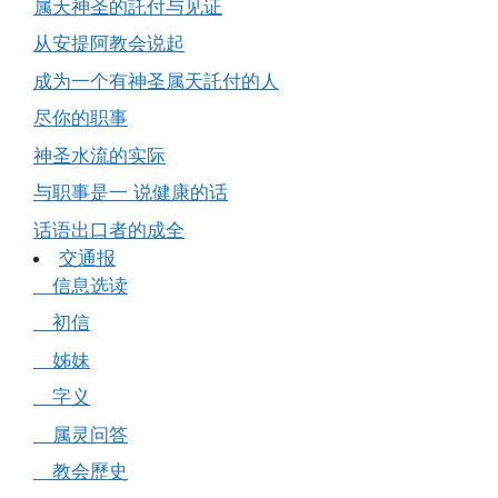
属天神圣的託付与见证
从安提阿教会说起
成为一个有神圣属天託付的人
尽你的职事
神圣水流的实际
与职事是一 说健康的话
话语出口者的成全
交通报
信息选读
初信
姊妹
字义
属灵问答
教会歷史