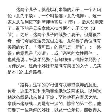
这两个儿子，就是以利米勒的儿子，一个叫玛
伦（意为平淡），一个叫基连（意为憔悴）。这一
家人从伯利恆下到摩押地寄居（1节）。后来父亲死
了，剩下的是母亲拿俄米扶养两个儿子长大（3
节）。之后，这两个儿子陆续娶了妻子。但是很希
奇，他们寄居在这受咒诅之地，竟然娶了两位满有
美德的女子。「俄珥巴」的意思是「新鲜」；「路
得」的意思是「友谊」，或「亲密的女性同伴」。
也就是说，平淡弟兄娶了新鲜姊妹，憔悴弟兄娶了
同伴姊妹。这两个姊妹都是满有美德的女子，尤其
是本书的主角路得。
「路得」这字的字根也有牧养或餵养的意思。
你看，这里有以利米勒和拿俄米这两条线。以利米
勒这条线是越来越走下坡，至终他死在寄居之地。
拿俄米这条线，则是有平淡的、憔悴的第二代，他
们娶了一位新鲜的姊妹，以及一位亲切、能牧养人