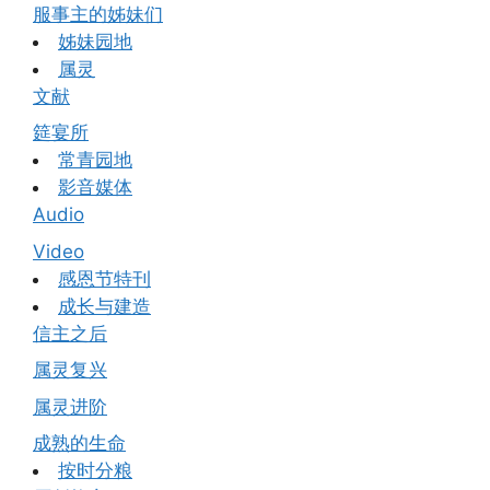
服事主的姊妹们
姊妹园地
属灵
文献
筵宴所
常青园地
影音媒体
Audio
Video
感恩节特刊
成长与建造
信主之后
属灵复兴
属灵进阶
成熟的生命
按时分粮