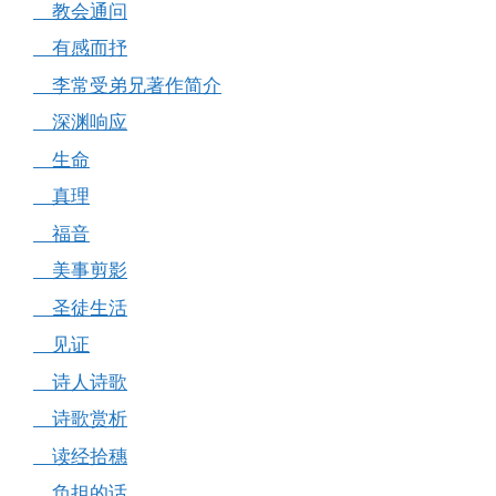
教会通问
有感而抒
李常受弟兄著作简介
深渊响应
生命
真理
福音
美事剪影
圣徒生活
见证
诗人诗歌
诗歌赏析
读经拾穗
负担的话