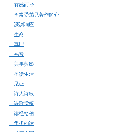
有感而抒
李常受弟兄著作简介
深渊响应
生命
真理
福音
美事剪影
圣徒生活
见证
诗人诗歌
诗歌赏析
读经拾穗
负担的话