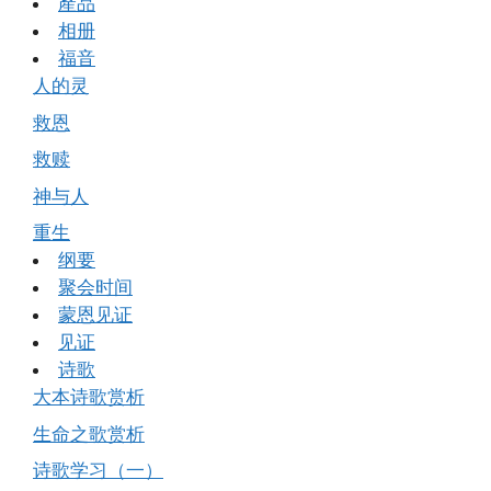
產品
相册
福音
人的灵
救恩
救赎
神与人
重生
纲要
聚会时间
蒙恩见证
见证
诗歌
大本诗歌赏析
生命之歌赏析
诗歌学习（一）