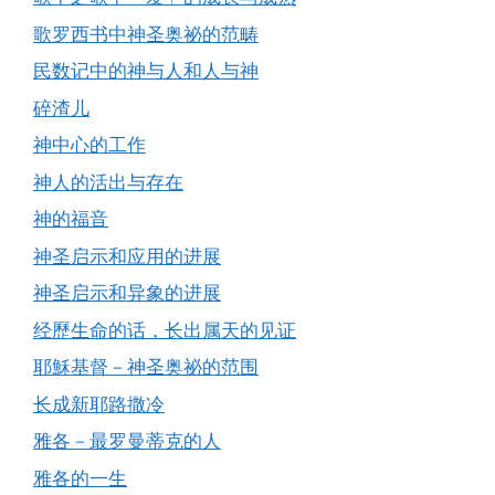
歌罗西书中神圣奥祕的范畴
民数记中的神与人和人与神
碎渣儿
神中心的工作
神人的活出与存在
神的福音
神圣启示和应用的进展
神圣启示和异象的进展
经歷生命的话，长出属天的见证
耶穌基督－神圣奥祕的范围
长成新耶路撒冷
雅各－最罗曼蒂克的人
雅各的一生