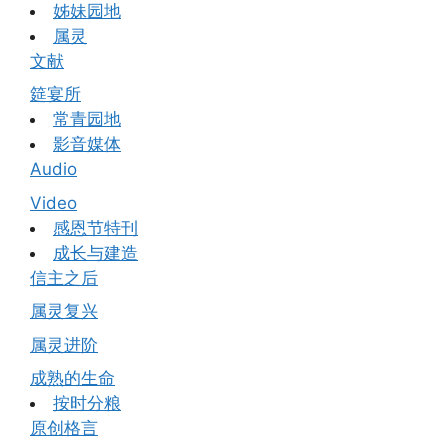
姊妹园地
属灵
文献
筵宴所
常青园地
影音媒体
Audio
Video
感恩节特刊
成长与建造
信主之后
属灵复兴
属灵进阶
成熟的生命
按时分粮
原创格言