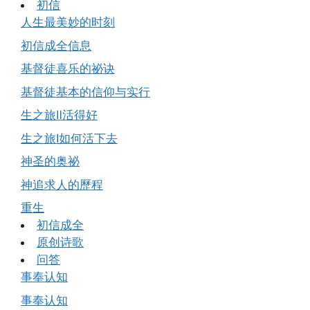
初信
人生最美妙的时刻
初信成全信息
基督徒喜乐的祕诀
基督徒基本的信仰与实行
生之旅Ⅱ活得好
生之旅Ⅰ如何活下去
神圣的奥祕
神追求人的歷程
重生
初信成全
原创诗歌
问答
事奉认知
事奉认知