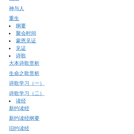
神与人
重生
纲要
聚会时间
蒙恩见证
见证
诗歌
大本诗歌赏析
生命之歌赏析
诗歌学习（一）
诗歌学习（二）
读经
新约读经
新约读经纲要
旧约读经