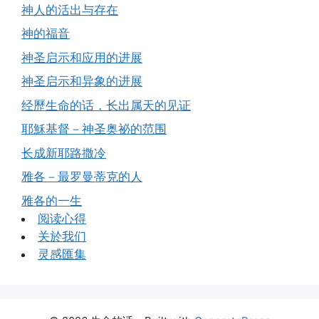
神人的活出与存在
神的福音
神圣启示和应用的进展
神圣启示和异象的进展
经歷生命的话，长出属天的见证
耶穌基督－神圣奥祕的范围
长成新耶路撒冷
雅各－最罗曼蒂克的人
雅各的一生
阅读心得
关於我们
灵感匯集