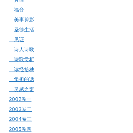
福音
美事剪影
圣徒生活
见证
诗人诗歌
诗歌赏析
读经拾穗
负担的话
灵感之窗
2002卷一
2003卷二
2004卷三
2005卷四