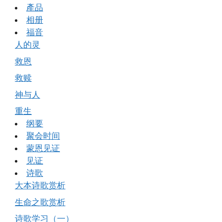
產品
相册
福音
人的灵
救恩
救赎
神与人
重生
纲要
聚会时间
蒙恩见证
见证
诗歌
大本诗歌赏析
生命之歌赏析
诗歌学习（一）