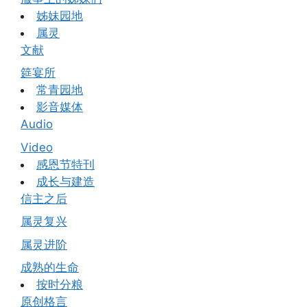
姊妹园地
属灵
文献
筵宴所
常青园地
影音媒体
Audio
Video
感恩节特刊
成长与建造
信主之后
属灵复兴
属灵进阶
成熟的生命
按时分粮
原创格言