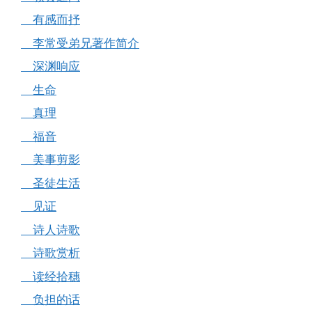
有感而抒
李常受弟兄著作简介
深渊响应
生命
真理
福音
美事剪影
圣徒生活
见证
诗人诗歌
诗歌赏析
读经拾穗
负担的话