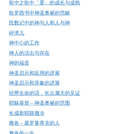
歌中之歌中「爱」的成长与成熟
歌罗西书中神圣奥祕的范畴
民数记中的神与人和人与神
碎渣儿
神中心的工作
神人的活出与存在
神的福音
神圣启示和应用的进展
神圣启示和异象的进展
经歷生命的话，长出属天的见证
耶穌基督－神圣奥祕的范围
长成新耶路撒冷
雅各－最罗曼蒂克的人
雅各的一生