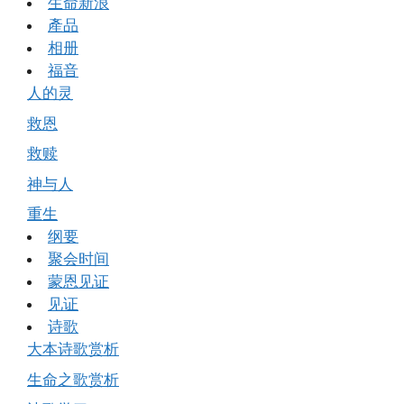
生命新浪
產品
相册
福音
人的灵
救恩
救赎
神与人
重生
纲要
聚会时间
蒙恩见证
见证
诗歌
大本诗歌赏析
生命之歌赏析