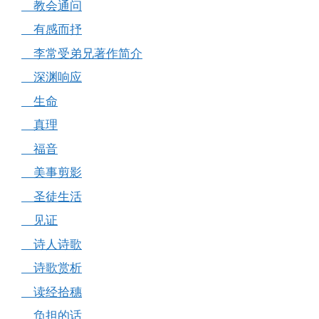
教会通问
有感而抒
李常受弟兄著作简介
深渊响应
生命
真理
福音
美事剪影
圣徒生活
见证
诗人诗歌
诗歌赏析
读经拾穗
负担的话