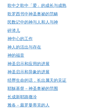
歌中之歌中「爱」的成长与成熟
歌罗西书中神圣奥祕的范畴
民数记中的神与人和人与神
碎渣儿
神中心的工作
神人的活出与存在
神的福音
神圣启示和应用的进展
神圣启示和异象的进展
经歷生命的话，长出属天的见证
耶穌基督－神圣奥祕的范围
长成新耶路撒冷
雅各－最罗曼蒂克的人