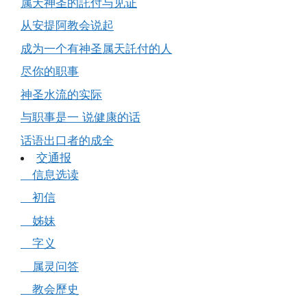
属天神圣的託付与见证
从安提阿教会说起
成为一个有神圣属天託付的人
尽你的职事
神圣水流的实际
与职事是一 说健康的话
话语出口者的成全
交通报
信息选读
初信
姊妹
字义
属灵问答
教会歷史