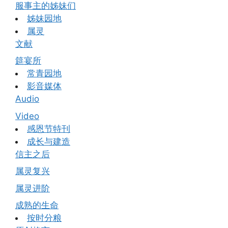
服事主的姊妹们
姊妹园地
属灵
文献
筵宴所
常青园地
影音媒体
Audio
Video
感恩节特刊
成长与建造
信主之后
属灵复兴
属灵进阶
成熟的生命
按时分粮