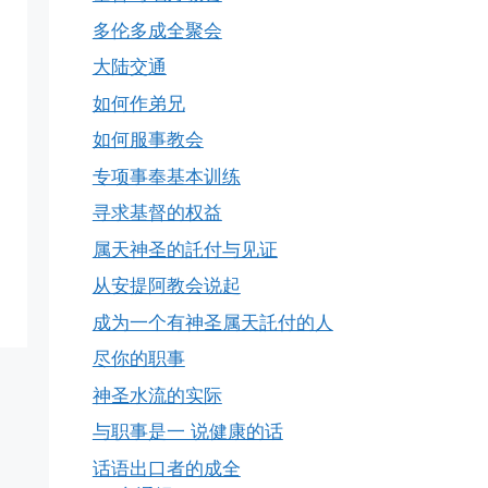
多伦多成全聚会
大陆交通
如何作弟兄
如何服事教会
专项事奉基本训练
寻求基督的权益
属天神圣的託付与见证
从安提阿教会说起
成为一个有神圣属天託付的人
尽你的职事
神圣水流的实际
与职事是一 说健康的话
话语出口者的成全