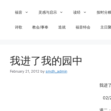
Skip
to
福音
灵感与启示
读经
按时分
content
诗歌
教会/事奉
造就
福音特会
主日
我进了我的园中
February 21, 2012
by
smdh_admin
我进
02/
週二