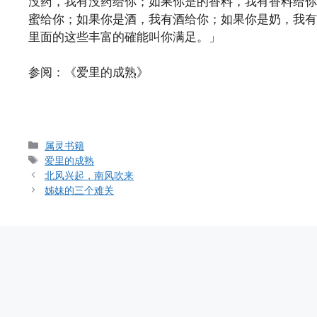
没药，我有没药给你；如果你是的香料，我有香料给你
蜜给你；如果你是酒，我有酒给你；如果你是奶，我有
里面的这些丰富的確能叫你满足。」
参阅：《爱里的成熟》
Categories
属灵书籍
Tags
爱里的成熟
北风兴起，南风吹来
姊妹的三个难关