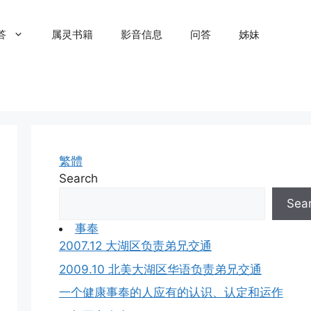
答
属灵书籍
影音信息
问答
姊妹
繁體
Search
Sea
事奉
2007.12 大湖区负责弟兄交通
2009.10 北美大湖区华语负责弟兄交通
一个健康事奉的人应有的认识、认定和运作