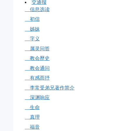
交通报
信息选读
初信
姊妹
字义
属灵问答
教会歷史
教会通问
有感而抒
李常受弟兄著作简介
深渊响应
生命
真理
福音