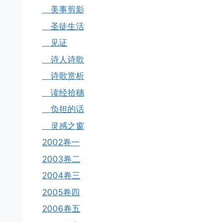
美事剪影
圣徒生活
见证
诗人诗歌
诗歌赏析
读经拾穗
负担的话
灵感之窗
2002卷一
2003卷二
2004卷三
2005卷四
2006卷五