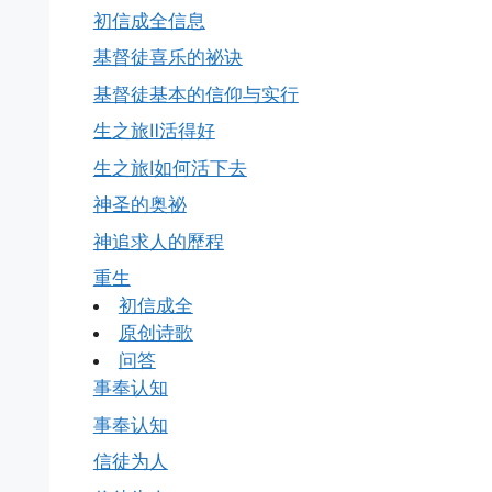
初信成全信息
基督徒喜乐的祕诀
基督徒基本的信仰与实行
生之旅Ⅱ活得好
生之旅Ⅰ如何活下去
神圣的奥祕
神追求人的歷程
重生
初信成全
原创诗歌
问答
事奉认知
事奉认知
信徒为人