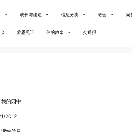
粮
成长与建造
信息分类
教会
问
聚会
蒙恩见证
信的故事
交通报
了我的园中
21/2012
：读经信息