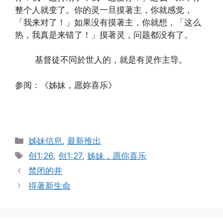
整个人就变了。你的灵一旦摸著主，你就感觉，
「我来对了！」如果没有摸著主，你就想，「这么
热，我真是来错了！」摸著灵，问题都没有了。
基督徒不同於世人的，就是有灵作主导。
参阅：《姊妹，愿妳喜乐》
Categories
姊妹信息
,
最新推出
Tags
创1:26
,
创1:27
,
姊妹，愿你喜乐
禁闭的井
得著新生命