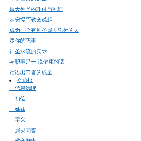
属天神圣的託付与见证
从安提阿教会说起
成为一个有神圣属天託付的人
尽你的职事
神圣水流的实际
与职事是一 说健康的话
话语出口者的成全
交通报
信息选读
初信
姊妹
字义
属灵问答
教会歷史