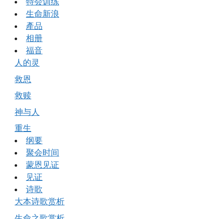
特会训练
生命新浪
產品
相册
福音
人的灵
救恩
救赎
神与人
重生
纲要
聚会时间
蒙恩见证
见证
诗歌
大本诗歌赏析
生命之歌赏析