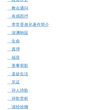
教会通问
有感而抒
李常受弟兄著作简介
深渊响应
生命
真理
福音
美事剪影
圣徒生活
见证
诗人诗歌
诗歌赏析
读经拾穗