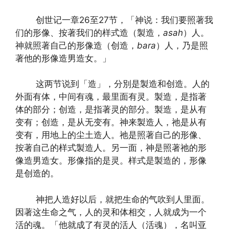
创世记一章26至27节，「神说：我们要照著我
们的形像、按著我们的样式造（製造，
asah
）人。
神就照著自己的形像造（创造，
bara
）人，乃是照
著他的形像造男造女。」­­
这两节说到「造」，分別是製造和创造。人的
外面有体，中间有魂，最里面有灵。製造，是指著
体的部分；创造，是指著灵的部分。製造，是从有
变有；创造，是从无变有。神来製造人，祂是从有
变有，用地上的尘土造人。祂是照著自己的形像、
按著自己的样式製造人。另一面，神是照著祂的形
像造男造女。形像指的是灵。样式是製造的，形像
是创造的。
神把人造好以后，就把生命的气吹到人里面。
因著这生命之气，人的灵和体相交，人就成为一个
活的魂。「他就成了有灵的活人（活魂），名叫亚