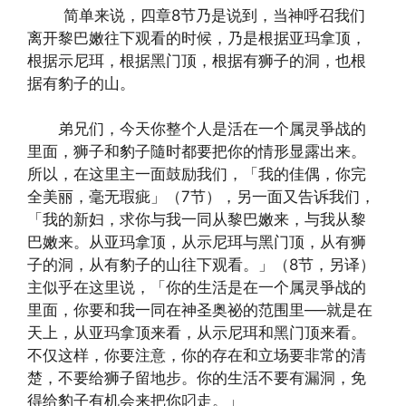
简单来说，四章8节乃是说到，当神呼召我们
离开黎巴嫩往下观看的时候，乃是根据亚玛拿顶，
根据示尼珥，根据黑门顶，根据有狮子的洞，也根
据有豹子的山。
弟兄们，今天你整个人是活在一个属灵爭战的
里面，狮子和豹子隨时都要把你的情形显露出来。
所以，在这里主一面鼓励我们，「我的佳偶，你完
全美丽，毫无瑕疵」（7节），另一面又告诉我们，
「我的新妇，求你与我一同从黎巴嫩来，与我从黎
巴嫩来。从亚玛拿顶，从示尼珥与黑门顶，从有狮
子的洞，从有豹子的山往下观看。」（8节，另译）
主似乎在这里说，「你的生活是在一个属灵爭战的
里面，你要和我一同在神圣奥祕的范围里──就是在
天上，从亚玛拿顶来看，从示尼珥和黑门顶来看。
不仅这样，你要注意，你的存在和立场要非常的清
楚，不要给狮子留地步。你的生活不要有漏洞，免
得给豹子有机会来把你叼走。」