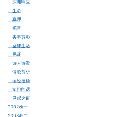
深渊响应
生命
真理
福音
美事剪影
圣徒生活
见证
诗人诗歌
诗歌赏析
读经拾穗
负担的话
灵感之窗
2002卷一
2003卷二