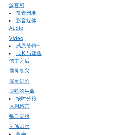
筵宴所
常青园地
影音媒体
Audio
Video
感恩节特刊
成长与建造
信主之后
属灵复兴
属灵进阶
成熟的生命
按时分粮
原创格言
每日灵粮
灵修语丝
教会