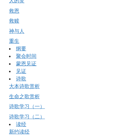
人的灵
救恩
救赎
神与人
重生
纲要
聚会时间
蒙恩见证
见证
诗歌
大本诗歌赏析
生命之歌赏析
诗歌学习（一）
诗歌学习（二）
读经
新约读经