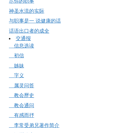
尽你的职事
神圣水流的实际
与职事是一 说健康的话
话语出口者的成全
交通报
信息选读
初信
姊妹
字义
属灵问答
教会歷史
教会通问
有感而抒
李常受弟兄著作简介