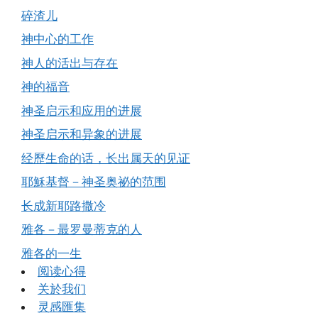
碎渣儿
神中心的工作
神人的活出与存在
神的福音
神圣启示和应用的进展
神圣启示和异象的进展
经歷生命的话，长出属天的见证
耶穌基督－神圣奥祕的范围
长成新耶路撒冷
雅各－最罗曼蒂克的人
雅各的一生
阅读心得
关於我们
灵感匯集