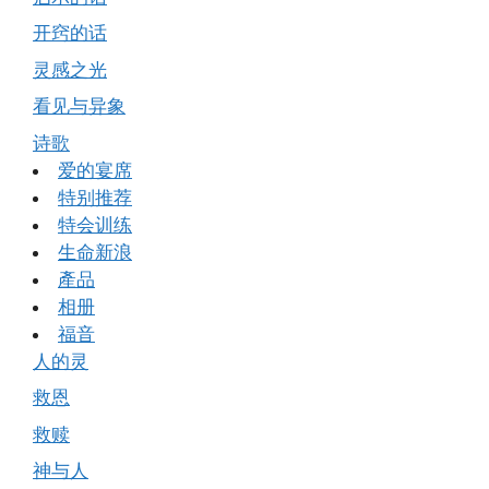
开窍的话
灵感之光
看见与异象
诗歌
爱的宴席
特别推荐
特会训练
生命新浪
產品
相册
福音
人的灵
救恩
救赎
神与人