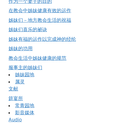
作为一个妻子的目的
在教会中姊妹健康有效的运作
姊妹们－地方教会生活的祝福
姊妹们喜乐的祕诀
姊妹有福的运作以完成神的经纶
姊妹的功用
教会生活中姊妹健康的规范
服事主的姊妹们
姊妹园地
属灵
文献
筵宴所
常青园地
影音媒体
Audio