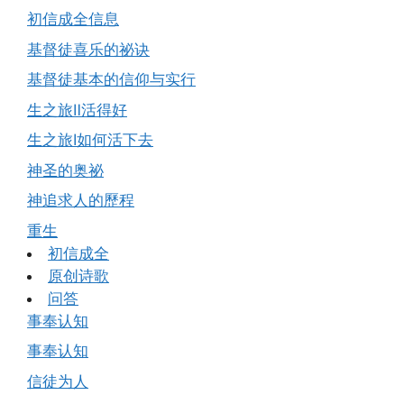
初信成全信息
基督徒喜乐的祕诀
基督徒基本的信仰与实行
生之旅Ⅱ活得好
生之旅Ⅰ如何活下去
神圣的奥祕
神追求人的歷程
重生
初信成全
原创诗歌
问答
事奉认知
事奉认知
信徒为人