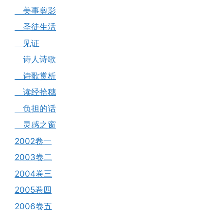
美事剪影
圣徒生活
见证
诗人诗歌
诗歌赏析
读经拾穗
负担的话
灵感之窗
2002卷一
2003卷二
2004卷三
2005卷四
2006卷五