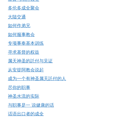
多伦多成全聚会
大陆交通
如何作弟兄
如何服事教会
专项事奉基本训练
寻求基督的权益
属天神圣的託付与见证
从安提阿教会说起
成为一个有神圣属天託付的人
尽你的职事
神圣水流的实际
与职事是一 说健康的话
话语出口者的成全