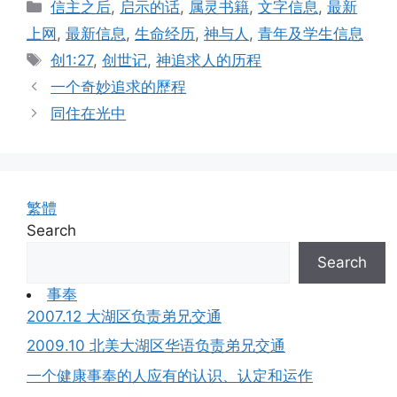
Categories
信主之后
,
启示的话
,
属灵书籍
,
文字信息
,
最新
上网
,
最新信息
,
生命经历
,
神与人
,
青年及学生信息
Tags
创1:27
,
创世记
,
神追求人的历程
一个奇妙追求的歷程
同住在光中
繁體
Search
Search
事奉
2007.12 大湖区负责弟兄交通
2009.10 北美大湖区华语负责弟兄交通
一个健康事奉的人应有的认识、认定和运作