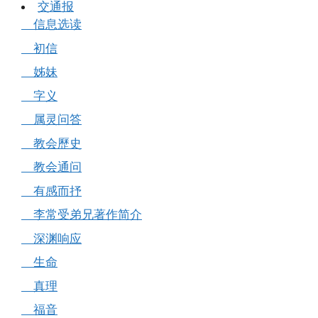
交通报
信息选读
初信
姊妹
字义
属灵问答
教会歷史
教会通问
有感而抒
李常受弟兄著作简介
深渊响应
生命
真理
福音