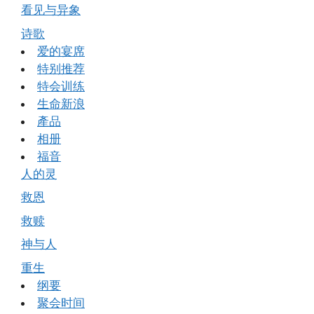
看见与异象
诗歌
爱的宴席
特别推荐
特会训练
生命新浪
產品
相册
福音
人的灵
救恩
救赎
神与人
重生
纲要
聚会时间