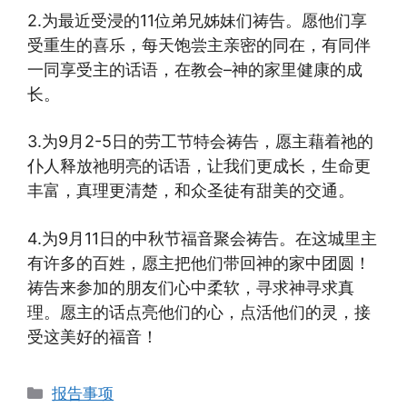
2.为最近受浸的11位弟兄姊妹们祷告。愿他们享
受重生的喜乐，
每天饱尝主亲密的同在，有同伴
一同享受主的话语，在教会–
神的家里健康的成
长。
3.为9月2-5日的劳工节特会祷告，
愿主藉着祂的
仆人释放祂明亮的话语，让我们更成长，生命更
丰富，
真理更清楚，和众圣徒有甜美的交通。
4.为9月11日的中秋节福音聚会祷告。
在这城里主
有许多的百姓，愿主把他们带回神的家中团圆！
祷告来参加的朋友们心中柔软，寻求神寻求真
理。
愿主的话点亮他们的心，点活他们的灵，接
受这美好的福音！
Categories
报告事项