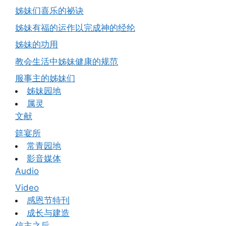
姊妹们喜乐的祕诀
姊妹有福的运作以完成神的经纶
姊妹的功用
教会生活中姊妹健康的规范
服事主的姊妹们
姊妹园地
属灵
文献
筵宴所
常青园地
影音媒体
Audio
Video
感恩节特刊
成长与建造
信主之后