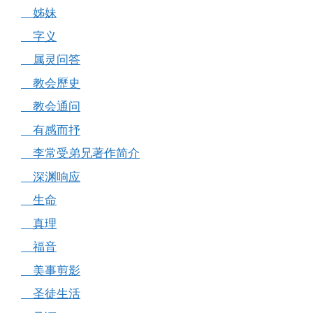
姊妹
字义
属灵问答
教会歷史
教会通问
有感而抒
李常受弟兄著作简介
深渊响应
生命
真理
福音
美事剪影
圣徒生活