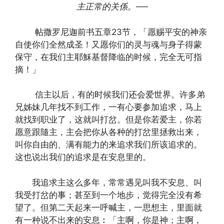
主正常的关係。
──
帖撒罗尼迦前书五章23节，「愿赐平安的神亲
自使你们全然成圣！又愿你们的灵与魂与身子得蒙
保守，在我们主耶穌基督降临的时候，完全无可指
摘！」
信主以后，有的时候我们还会爱世界。许多弟
兄姊妹几年找不到工作，一有心要参加追求，马上
就找到职业了，这就叫打岔。但是你若爱主，你若
愿意跟隨主，主会把你从各种的打岔里拯救出来，
叫你自由的、满有能力的来追求我们所该追求的。
这也说出我们的追求是在安息里的。
我追求主这么多年，常常遇见叫我不安息、叫
我受打岔的事；甚至到一个地步，觉得完全没有希
望了。但第二天起来一呼喊主，一思想主，里面就
有一种说不出来的安息︰「主啊，你是神；主啊，