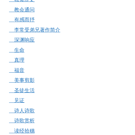
教会通问
有感而抒
李常受弟兄著作简介
深渊响应
生命
真理
福音
美事剪影
圣徒生活
见证
诗人诗歌
诗歌赏析
读经拾穗