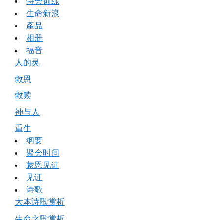
特会训练
生命新浪
產品
相册
福音
人的灵
救恩
救赎
神与人
重生
纲要
聚会时间
蒙恩见证
见证
诗歌
大本诗歌赏析
生命之歌赏析