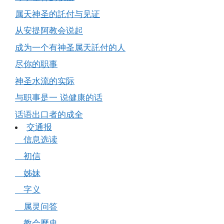
属天神圣的託付与见证
从安提阿教会说起
成为一个有神圣属天託付的人
尽你的职事
神圣水流的实际
与职事是一 说健康的话
话语出口者的成全
交通报
信息选读
初信
姊妹
字义
属灵问答
教会歷史