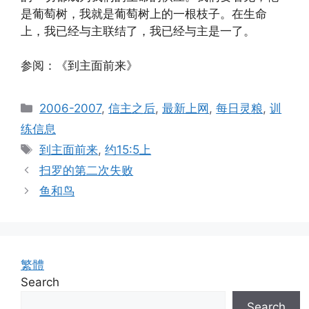
是葡萄树，我就是葡萄树上的一根枝子。在生命
上，我已经与主联结了，我已经与主是一了。
参阅：《到主面前来》
Categories
2006-2007
,
信主之后
,
最新上网
,
每日灵粮
,
训
练信息
Tags
到主面前来
,
约15:5上
扫罗的第二次失败
鱼和鸟
繁體
Search
Search