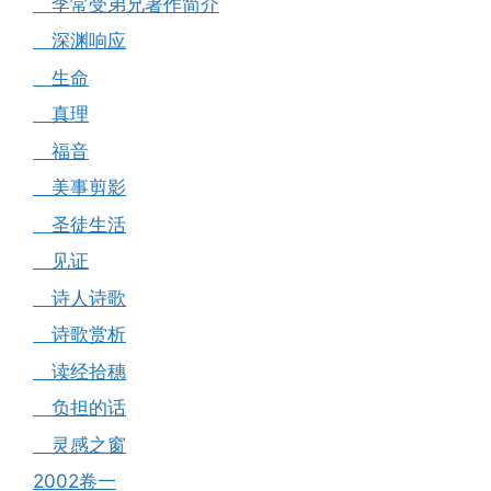
李常受弟兄著作简介
深渊响应
生命
真理
福音
美事剪影
圣徒生活
见证
诗人诗歌
诗歌赏析
读经拾穗
负担的话
灵感之窗
2002卷一