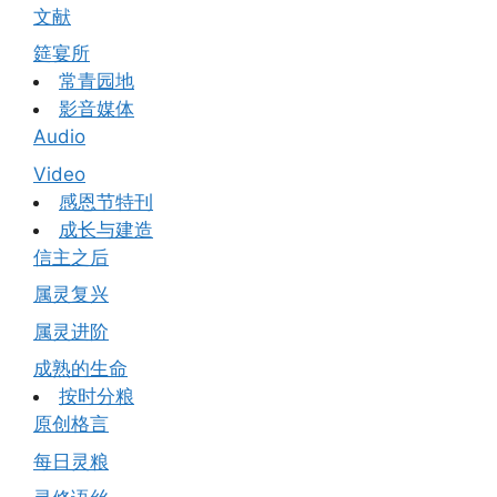
文献
筵宴所
常青园地
影音媒体
Audio
Video
感恩节特刊
成长与建造
信主之后
属灵复兴
属灵进阶
成熟的生命
按时分粮
原创格言
每日灵粮