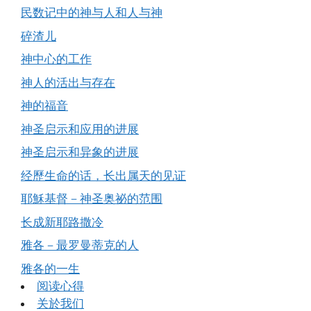
民数记中的神与人和人与神
碎渣儿
神中心的工作
神人的活出与存在
神的福音
神圣启示和应用的进展
神圣启示和异象的进展
经歷生命的话，长出属天的见证
耶穌基督－神圣奥祕的范围
长成新耶路撒冷
雅各－最罗曼蒂克的人
雅各的一生
阅读心得
关於我们