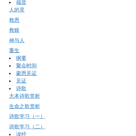
福音
人的灵
救恩
救赎
神与人
重生
纲要
聚会时间
蒙恩见证
见证
诗歌
大本诗歌赏析
生命之歌赏析
诗歌学习（一）
诗歌学习（二）
读经