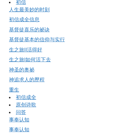
初信
人生最美妙的时刻
初信成全信息
基督徒喜乐的祕诀
基督徒基本的信仰与实行
生之旅Ⅱ活得好
生之旅Ⅰ如何活下去
神圣的奥祕
神追求人的歷程
重生
初信成全
原创诗歌
问答
事奉认知
事奉认知