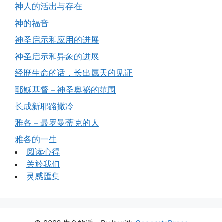
神人的活出与存在
神的福音
神圣启示和应用的进展
神圣启示和异象的进展
经歷生命的话，长出属天的见证
耶穌基督－神圣奥祕的范围
长成新耶路撒冷
雅各－最罗曼蒂克的人
雅各的一生
阅读心得
关於我们
灵感匯集