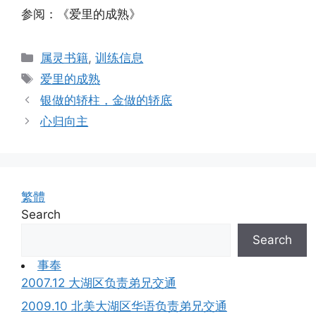
参阅：《爱里的成熟》
Categories
属灵书籍
,
训练信息
Tags
爱里的成熟
银做的轿柱，金做的轿底
心归向主
繁體
Search
Search
事奉
2007.12 大湖区负责弟兄交通
2009.10 北美大湖区华语负责弟兄交通