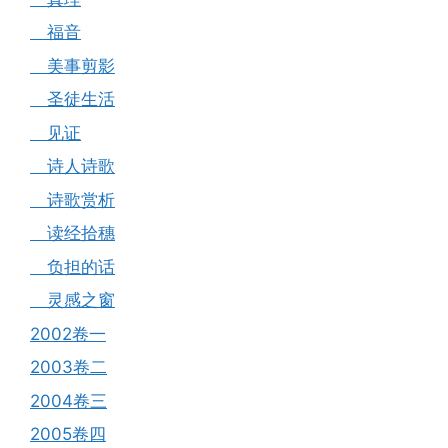
福音
美事剪影
圣徒生活
见证
诗人诗歌
诗歌赏析
读经拾穗
负担的话
灵感之窗
2002卷一
2003卷二
2004卷三
2005卷四