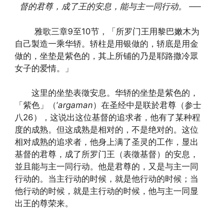
督的君尊，成了王的安息，能与主一同行动。
──
雅歌三章9至10节，「所罗门王用黎巴嫩木为
自己製造一乘华轿。轿柱是用银做的，轿底是用金
做的，坐垫是紫色的，其上所铺的乃是耶路撒冷眾
女子的爱情。」
这里的坐垫表徵安息。华轿的坐垫是紫色的，
「紫色」（’
argaman
）在圣经中是联於君尊（参士
八26），这说出这位基督的追求者，他有了某种程
度的成熟。但这成熟是相对的，不是绝对的。这位
相对成熟的追求者，他身上满了圣灵的工作，显出
基督的君尊，成了所罗门王（表徵基督）的安息，
並且能与主一同行动。他是君尊的，又是与主一同
行动的。当主行动的时候，就是他行动的时候；当
他行动的时候，就是主行动的时候，他与主一同显
出王的尊荣来。