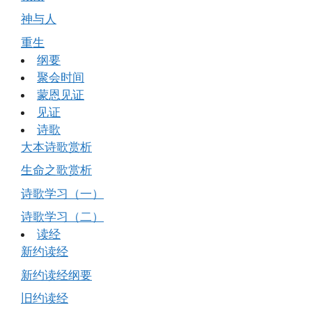
神与人
重生
纲要
聚会时间
蒙恩见证
见证
诗歌
大本诗歌赏析
生命之歌赏析
诗歌学习（一）
诗歌学习（二）
读经
新约读经
新约读经纲要
旧约读经