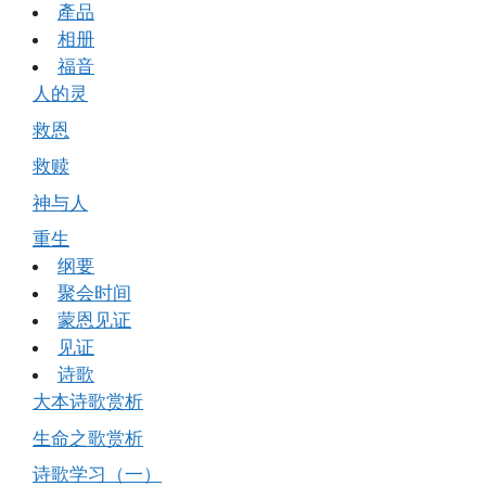
產品
相册
福音
人的灵
救恩
救赎
神与人
重生
纲要
聚会时间
蒙恩见证
见证
诗歌
大本诗歌赏析
生命之歌赏析
诗歌学习（一）