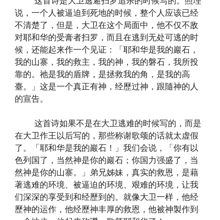
这首诗是大卫逃避扫罗追杀的时候写的。照理
说，一个人被逼迫到死地的时候，整个人应该已经
不清楚了，但是，大卫在这个局面中，他不仅不敌
对耶和华的受膏者扫罗，而且在逃到无处可逃的时
候，还能起来作一个见证：「耶和华是我的巖石，
我的山寨，我的救主，我的神，我的磐石，我所投
靠的。祂是我的盾牌，是拯救我的角，是我的高
臺。」这是一个真正有神，经歷过神，跟隨神的人
的宣告。
这首诗如果不是在大卫逃难的时候写的，而是
在大卫作王以后写的，那些称谢歌颂的话就太虚假
了。「耶和华是我的巖石！」我们会说，「你有以
色列国了，当然神是你的巖石；你国力强盛了，当
然神是你的山寨。」弟兄姊妹，真实的救恩，是藉
著逃难的环境、被逼迫的环境、艰难的环境，让我
们深深的享受到和经歷到的。就像大卫一样，他经
歷神的运作，他经歷神丰厚的救恩，他被神製作到