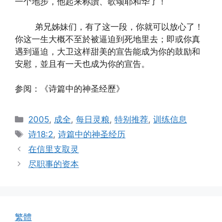
一个地步，他起来称讚、歌颂耶和华了！
弟兄姊妹们，有了这一段，你就可以放心了！
你这一生大概不至於被逼迫到死地里去；即或你真
遇到逼迫，大卫这样甜美的宣告能成为你的鼓励和
安慰，並且有一天也成为你的宣告。
参阅：《诗篇中的神圣经歷》
Categories
2005
,
成全
,
每日灵粮
,
特别推荐
,
训练信息
Tags
诗18:2
,
诗篇中的神圣经历
在信里支取灵
尽职事的资本
繁體