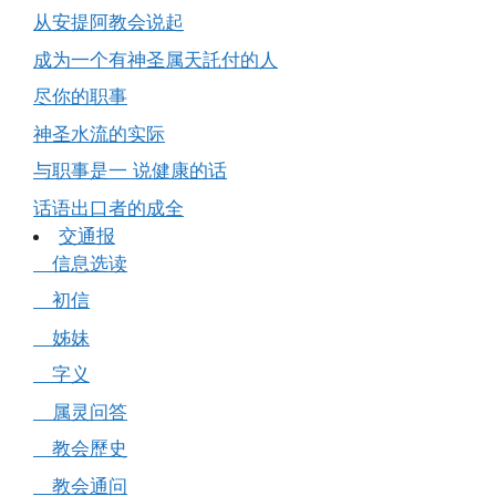
从安提阿教会说起
成为一个有神圣属天託付的人
尽你的职事
神圣水流的实际
与职事是一 说健康的话
话语出口者的成全
交通报
信息选读
初信
姊妹
字义
属灵问答
教会歷史
教会通问