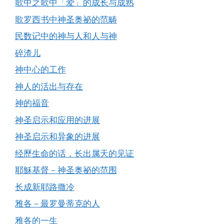
歌中之歌中「爱」的成长与成熟
歌罗西书中神圣奥祕的范畴
民数记中的神与人和人与神
碎渣儿
神中心的工作
神人的活出与存在
神的福音
神圣启示和应用的进展
神圣启示和异象的进展
经歷生命的话，长出属天的见证
耶穌基督－神圣奥祕的范围
长成新耶路撒冷
雅各－最罗曼蒂克的人
雅各的一生