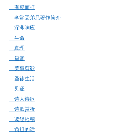
有感而抒
李常受弟兄著作简介
深渊响应
生命
真理
福音
美事剪影
圣徒生活
见证
诗人诗歌
诗歌赏析
读经拾穗
负担的话