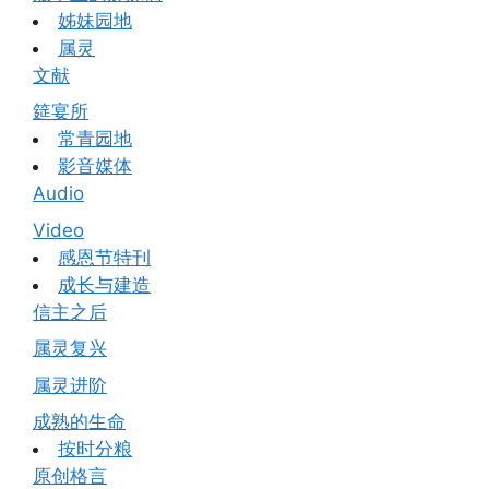
姊妹园地
属灵
文献
筵宴所
常青园地
影音媒体
Audio
Video
感恩节特刊
成长与建造
信主之后
属灵复兴
属灵进阶
成熟的生命
按时分粮
原创格言