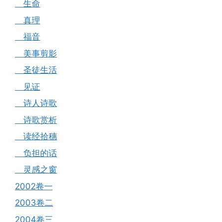
生命
真理
福音
美事剪影
圣徒生活
见证
诗人诗歌
诗歌赏析
读经拾穗
负担的话
灵感之窗
2002卷一
2003卷二
2004卷三