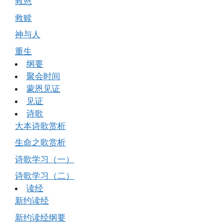
救恩
救赎
神与人
重生
纲要
聚会时间
蒙恩见证
见证
诗歌
大本诗歌赏析
生命之歌赏析
诗歌学习（一）
诗歌学习（二）
读经
新约读经
新约读经纲要