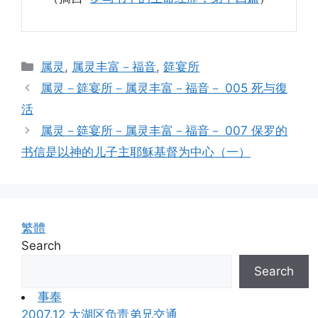
Categories
属灵
,
属灵丰富－福音
,
筵宴所
属灵－筵宴所－属灵丰富－福音－ 005 死与復
活
属灵－筵宴所－属灵丰富－福音－ 007 保罗的
书信是以神的儿子主耶穌基督为中心（一）
繁體
Search
Search
事奉
2007.12 大湖区负责弟兄交通