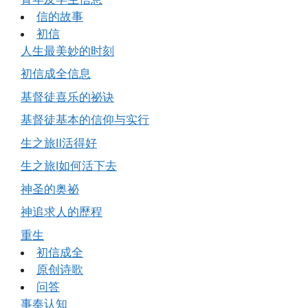
信的故事
初信
人生最美妙的时刻
初信成全信息
基督徒喜乐的祕诀
基督徒基本的信仰与实行
生之旅Ⅱ活得好
生之旅Ⅰ如何活下去
神圣的奥祕
神追求人的歷程
重生
初信成全
原创诗歌
问答
事奉认知