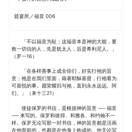
筵宴所／福音 006
「不以福音为耻；这福音本是神的大能，要
救一切信的人，先是犹太人，后是希利尼人。」
（罗一16）
「在各样善事上成全你们，好实行祂的旨
意；祂是在我们里面，藉著耶穌基督，行祂看为
可喜悦的事。愿荣耀归与祂，直到永永远远。阿
们。」（来十三21）
使徒保罗的书信，是根据神的旨意 ── 福音
── 来写的。保罗和彼得、和雅各、和约翰不一
样。保罗无论写那一封书信，神的旨意都是活画
在他面前的，也都是在他身上构成的。他无论写