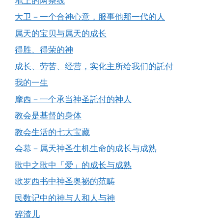
地上的两条线
大卫－一个合神心意，服事他那一代的人
属天的宝贝与属天的成长
得胜、得荣的神
成长、劳苦、经营，实化主所给我们的託付
我的一生
摩西－一个承当神圣託付的神人
教会是基督的身体
教会生活的七大宝藏
会幕－属天神圣生机生命的成长与成熟
歌中之歌中「爱」的成长与成熟
歌罗西书中神圣奥祕的范畴
民数记中的神与人和人与神
碎渣儿