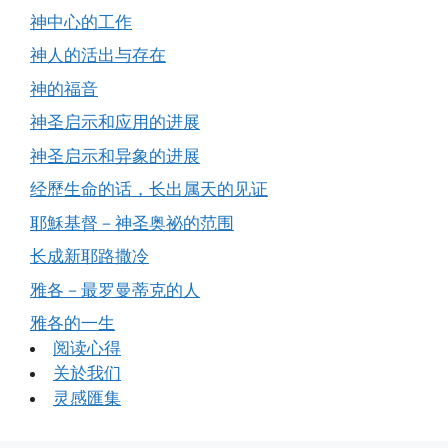
神中心的工作
神人的活出与存在
神的福音
神圣启示和应用的进展
神圣启示和异象的进展
经歷生命的话，长出属天的见证
耶穌基督－神圣奥祕的范围
长成新耶路撒冷
雅各－最罗曼蒂克的人
雅各的一生
阅读心得
关於我们
灵感匯集