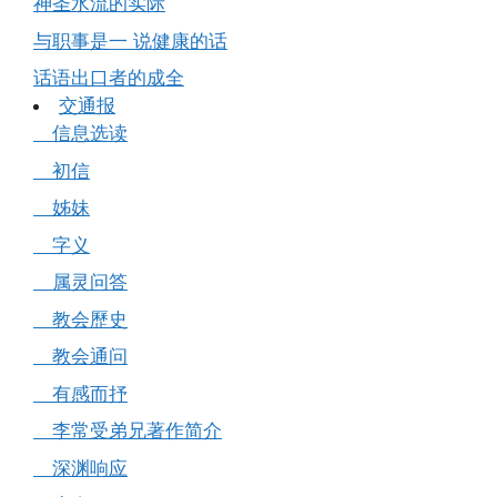
神圣水流的实际
与职事是一 说健康的话
话语出口者的成全
交通报
信息选读
初信
姊妹
字义
属灵问答
教会歷史
教会通问
有感而抒
李常受弟兄著作简介
深渊响应