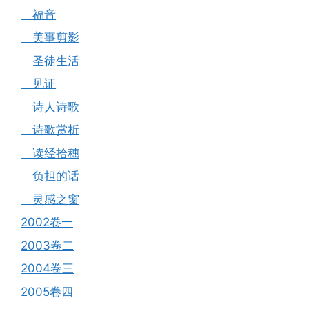
福音
美事剪影
圣徒生活
见证
诗人诗歌
诗歌赏析
读经拾穗
负担的话
灵感之窗
2002卷一
2003卷二
2004卷三
2005卷四