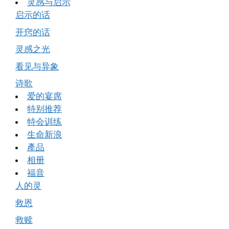
灵感与启示
启示的话
开窍的话
灵感之光
看见与异象
诗歌
爱的宴席
特别推荐
特会训练
生命新浪
產品
相册
福音
人的灵
救恩
救赎