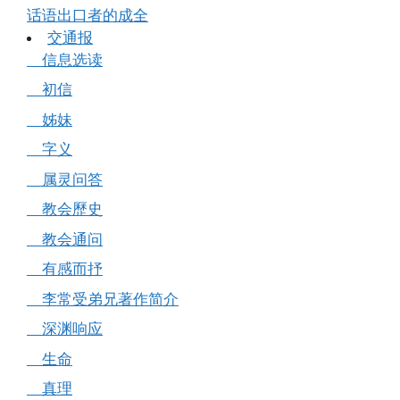
话语出口者的成全
交通报
信息选读
初信
姊妹
字义
属灵问答
教会歷史
教会通问
有感而抒
李常受弟兄著作简介
深渊响应
生命
真理