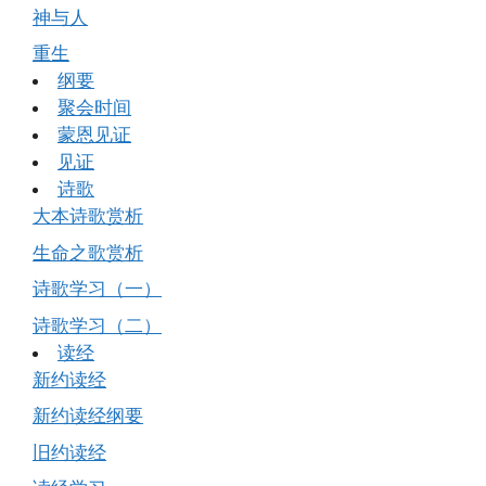
神与人
重生
纲要
聚会时间
蒙恩见证
见证
诗歌
大本诗歌赏析
生命之歌赏析
诗歌学习（一）
诗歌学习（二）
读经
新约读经
新约读经纲要
旧约读经