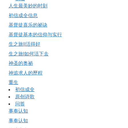
人生最美妙的时刻
初信成全信息
基督徒喜乐的祕诀
基督徒基本的信仰与实行
生之旅Ⅱ活得好
生之旅Ⅰ如何活下去
神圣的奥祕
神追求人的歷程
重生
初信成全
原创诗歌
问答
事奉认知
事奉认知