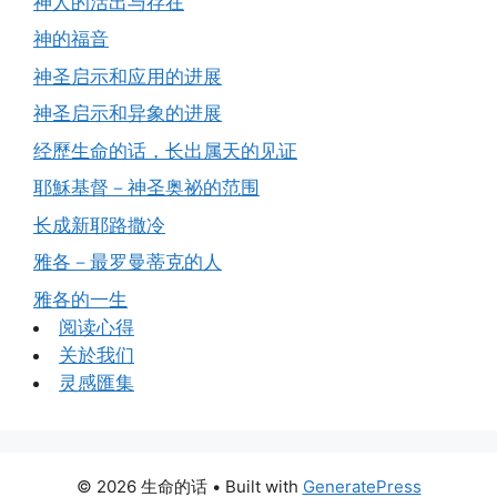
神人的活出与存在
神的福音
神圣启示和应用的进展
神圣启示和异象的进展
经歷生命的话，长出属天的见证
耶穌基督－神圣奥祕的范围
长成新耶路撒冷
雅各－最罗曼蒂克的人
雅各的一生
阅读心得
关於我们
灵感匯集
© 2026 生命的话
• Built with
GeneratePress