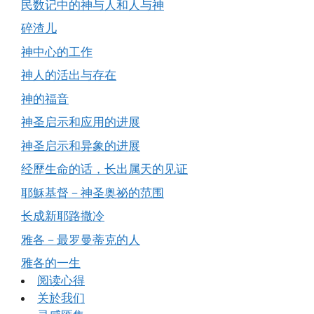
民数记中的神与人和人与神
碎渣儿
神中心的工作
神人的活出与存在
神的福音
神圣启示和应用的进展
神圣启示和异象的进展
经歷生命的话，长出属天的见证
耶穌基督－神圣奥祕的范围
长成新耶路撒冷
雅各－最罗曼蒂克的人
雅各的一生
阅读心得
关於我们