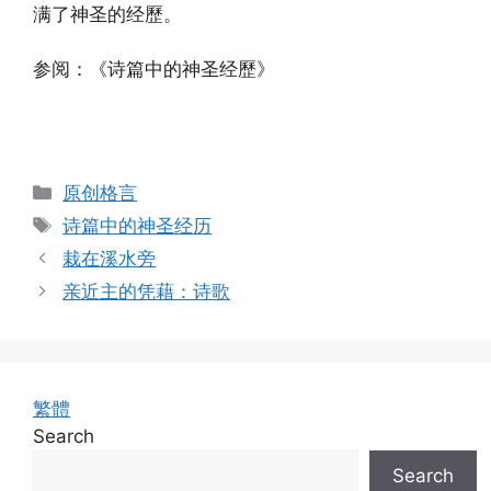
满了神圣的经歷。
参阅：《诗篇中的神圣经歷》
Categories
原创格言
Tags
诗篇中的神圣经历
栽在溪水旁
亲近主的凭藉：诗歌
繁體
Search
Search