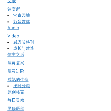
文献
筵宴所
常青园地
影音媒体
Audio
Video
感恩节特刊
成长与建造
信主之后
属灵复兴
属灵进阶
成熟的生命
按时分粮
原创格言
每日灵粮
灵修语丝