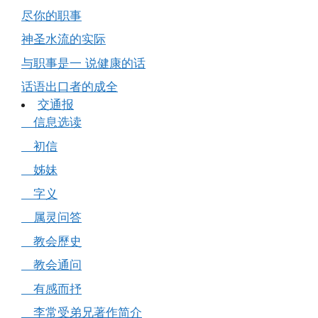
尽你的职事
神圣水流的实际
与职事是一 说健康的话
话语出口者的成全
交通报
信息选读
初信
姊妹
字义
属灵问答
教会歷史
教会通问
有感而抒
李常受弟兄著作简介