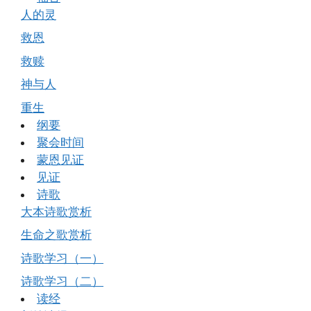
人的灵
救恩
救赎
神与人
重生
纲要
聚会时间
蒙恩见证
见证
诗歌
大本诗歌赏析
生命之歌赏析
诗歌学习（一）
诗歌学习（二）
读经