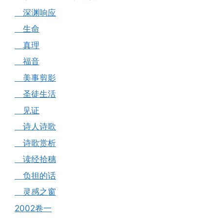
深渊响应
生命
真理
福音
美事剪影
圣徒生活
见证
诗人诗歌
诗歌赏析
读经拾穗
负担的话
灵感之窗
2002卷一