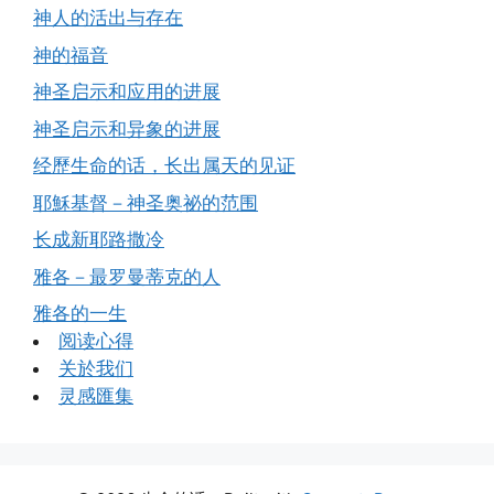
神人的活出与存在
神的福音
神圣启示和应用的进展
神圣启示和异象的进展
经歷生命的话，长出属天的见证
耶穌基督－神圣奥祕的范围
长成新耶路撒冷
雅各－最罗曼蒂克的人
雅各的一生
阅读心得
关於我们
灵感匯集