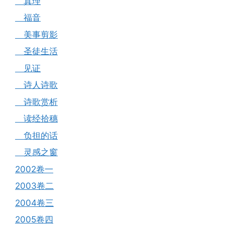
真理
福音
美事剪影
圣徒生活
见证
诗人诗歌
诗歌赏析
读经拾穗
负担的话
灵感之窗
2002卷一
2003卷二
2004卷三
2005卷四