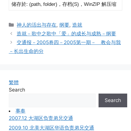
储存於
，存档
，
解压缩
: (path, folder)
(S)
WinZIP
Categories
神人的活出与存在
,
纲要
,
造就
造就－歌中之歌中「爱」的成长与成熟－纲要
交通报－2005卷四－2005第一期－ 教会与我
－长出生命的分
繁體
Search
Search
事奉
2007.12 大湖区负责弟兄交通
2009.10 北美大湖区华语负责弟兄交通