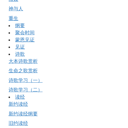
神与人
重生
纲要
聚会时间
蒙恩见证
见证
诗歌
大本诗歌赏析
生命之歌赏析
诗歌学习（一）
诗歌学习（二）
读经
新约读经
新约读经纲要
旧约读经