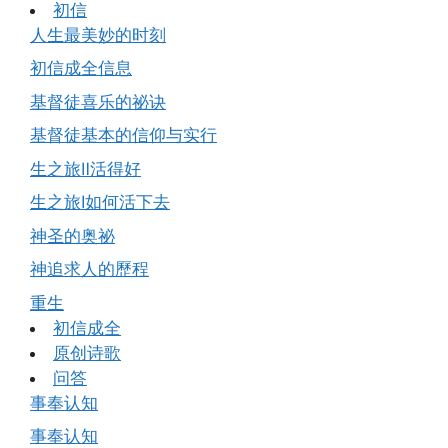
初信
人生最美妙的时刻
初信成全信息
基督徒喜乐的祕诀
基督徒基本的信仰与实行
生之旅Ⅱ活得好
生之旅Ⅰ如何活下去
神圣的奥祕
神追求人的歷程
重生
初信成全
原创诗歌
问答
事奉认知
事奉认知