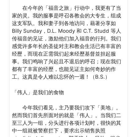
在今年的「福音之旅」行动中，我更有了当
家的灵。我的服事是呼召各教会的大专生，组成
这支军队。我和妻子到各地访问，藉著分享如
Billy Sunday，D.L. Moody 和 C.T. Studd 等人
传福音的见证，激励他们加入福音的行列。我们
感觉许多年长的圣徒对主和教会生活已有丰富的
经歷，而现在正需我们起来经歷基督並担起服
事。我们鸣响了兴起且不退后的呼召；现在我们
都有了丰富的经歷，也能见证主如何奇妙的作
工。这真是令人难以忘怀的一週！（B.S.）
「伟人」是我们的食物
今年我们看见，主乃要我们攻下「美地」。
然而我们首先所面对的就是「伟人」。当我们二
至三人为一组，分头进行各项计划时，很快的其
中一组就被警察拦下，要求出示销售执照