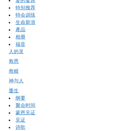
爱的宴席
特别推荐
特会训练
生命新浪
產品
相册
福音
人的灵
救恩
救赎
神与人
重生
纲要
聚会时间
蒙恩见证
见证
诗歌