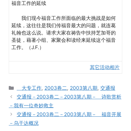
福音工作的延续
我们现今福音工作所面临的最大挑战是如何
延续，这往往是我们传福音最大的问题，就连葛
礼翰也这么说。请求大家在祷告中扶持芝加哥的
圣徒，藉著小组、家聚会和读经来延续这个福音
工作。（J.F.）
其它活动相片
Categories
大专工作
,
2003卷二
,
2003第八期
,
交通报
交通报－2003卷二－2003第八期－ 诗歌赏析
－我有一位奇妙救主
交通报－2003卷二－2003第八期－ 福音开展
－乌干达概况