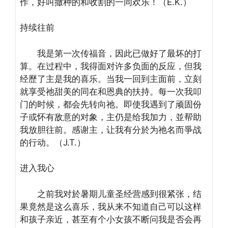
作，好叫撒种的和收割的一同欢乐！（E.K.）
持续往前
我是第一次传福音，因此已做好了最坏的打
算。在过程中，我得面对许多负面的反应，但我
经歷了主是我的喜乐。当我一回到主面前，立刻
就享受祂甜美的同在和恩典的扶持。每一次我叩
门的时候，都会先转向祂。即使我遇到了顽固份
子或怀有敌意的对象，主仍是给我加力，並帮助
我放胆往前。感谢主，让我有分於为祂名而爭战
的行动。（J.T.）
进入我心
之前我对於暑期儿童圣经营感到很紧张，结
果竟然是这么喜乐，
我从来不知道自己可以这样
和孩子亲近，甚至有个小女孩不断问我是否会再