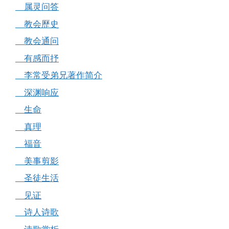
属灵问答
教会歷史
教会通问
有感而抒
李常受弟兄著作简介
深渊响应
生命
真理
福音
美事剪影
圣徒生活
见证
诗人诗歌