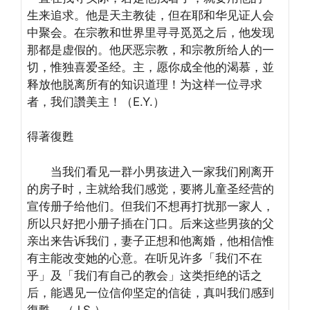
生来追求。他是天主教徒，但在耶和华见证人会
中聚会。在宗教和世界里寻寻觅觅之后，他发现
那都是虚假的。他厌恶宗教，和宗教所给人的一
切，惟独喜爱圣经。主，愿你成全他的渴慕，並
释放他脱离所有的知识道理！为这样一位寻求
者，我们讚美主！（E.Y.）
得著復甦
当我们看见一群小男孩进入一家我们刚离开
的房子时，主就给我们感觉，要將儿童圣经营的
宣传册子给他们。但我们不想再打扰那一家人，
所以只好把小册子插在门口。后来这些男孩的父
亲出来告诉我们，妻子正想和他离婚，他相信惟
有主能改变她的心意。在听见许多「我们不在
乎」及「我们有自己的教会」这类拒绝的话之
后，能遇见一位信仰坚定的信徒，真叫我们感到
復甦。（J.S.）