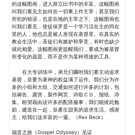
的这幅图画，进入腓立比书中的丰富。
这幅图画
叫我们看见主如何在一切事上作主宰；甚至我们
所犯的错误，也是在祂的主宰之下。这幅图画也
叫我们看见，使徒保罗是一个学习活在主的同在
里的人，他也总是被人发现在基督里。在真实的
教会生活中，圣徒们有嫉妒和爭竞，有时也缺少
彼此相爱。这幅图画更提醒我们，要成为被基督
所变化的器皿，而不是作为某种用途的工具。
在大专训练中，弟兄们嘱咐我们要主动追求
基督，並要为著神的权益满了运作。我们分为许
多的小组和大组，交通如何进行许多的计划，包
括祷告、露营，製作网页、诗歌ＣＤ、报纸、诗
集。盼望藉由这许多的配搭服事，我们能彼此勉
励，建造在一起，並產生甜美的追求生活。感谢
主，给我们这丰富的一週。（Rex Beck）
福音之旅（Gospel Odyssey）见证