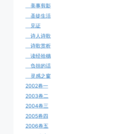
美事剪影
圣徒生活
见证
诗人诗歌
诗歌赏析
读经拾穗
负担的话
灵感之窗
2002卷一
2003卷二
2004卷三
2005卷四
2006卷五