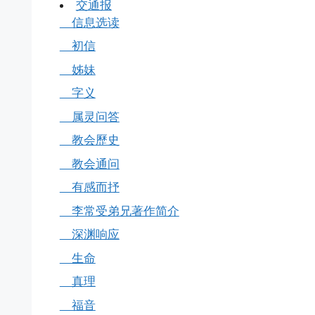
交通报
信息选读
初信
姊妹
字义
属灵问答
教会歷史
教会通问
有感而抒
李常受弟兄著作简介
深渊响应
生命
真理
福音