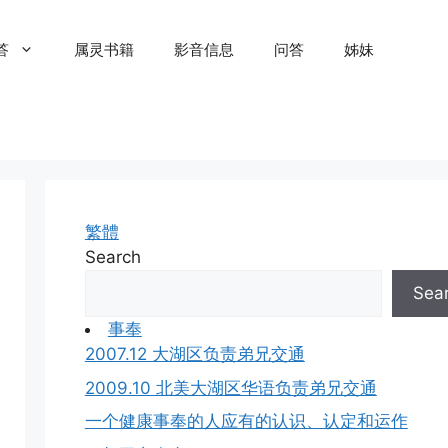
答
属灵书籍
影音信息
问答
姊妹
繁體
Search
Sea
事奉
2007.12 大湖区负责弟兄交通
2009.10 北美大湖区华语负责弟兄交通
一个健康事奉的人应有的认识、认定和运作