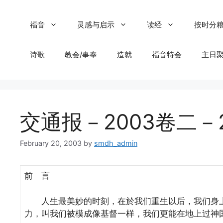
Skip
to
福音
灵感与启示
读经
按时分
content
诗歌
教会/事奉
造就
福音特会
主日
交通报－2003卷二－
February 20, 2003
by
smdh_admin
前 言
人生最美妙的时刻，在於我们重生以后，我们身上
力，叫我们被模成像基督一样，我们更能在地上过神