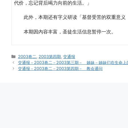
代价，忘记背后竭力向前的生活。」
此外，本期还有字义研读「基督受苦的双重意义（
本期因內容丰富，圣徒生活信息暂停一次。
Categories
2003卷二
,
2003第四期
,
交通报
交通报－2003卷二－2003第三期－ 姊妹－姊妹们在生命
交通报－2003卷二－2003第四期－ 教会通问