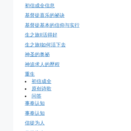
初信成全信息
基督徒喜乐的祕诀
基督徒基本的信仰与实行
生之旅Ⅱ活得好
生之旅Ⅰ如何活下去
神圣的奥祕
神追求人的歷程
重生
初信成全
原创诗歌
问答
事奉认知
事奉认知
信徒为人