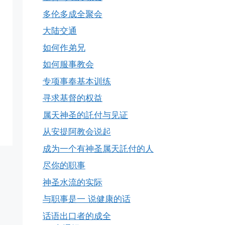
多伦多成全聚会
大陆交通
如何作弟兄
如何服事教会
专项事奉基本训练
寻求基督的权益
属天神圣的託付与见证
从安提阿教会说起
成为一个有神圣属天託付的人
尽你的职事
神圣水流的实际
与职事是一 说健康的话
话语出口者的成全