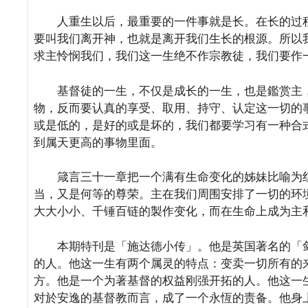
人重生以后，最重要的一件事就是长。在长的过程
要叫我们离开神，也就是离开我们生长的根源。所以
求主怜悯我们，我们这一生绝不作宗教徒，我们要作
基督徒的一生，不仅是成长的一生，也是鑑赏主，
物，反而要认真的享受、取用、持守、认定这一切的
或是低的，是好的或是坏的，我们都要学习有一种合
到属天更高的事物里面。
箴言三十一章把一个满有生命变化的姊妹比喻为红
当，又是何等的尊荣。主在我们周围安排了一切的环
大大小小、千锤百链的製作变化，而在生命上成为主
本期特刊是「施达德小传」。他是英国著名的「剑
的人。他这一生有两个属灵的特点：变卖一切所有的
方。他是一个为著基督的权益刚强开拓的人。他这一
对於安逸的基督教而言，成了一个永恆的责备。他身